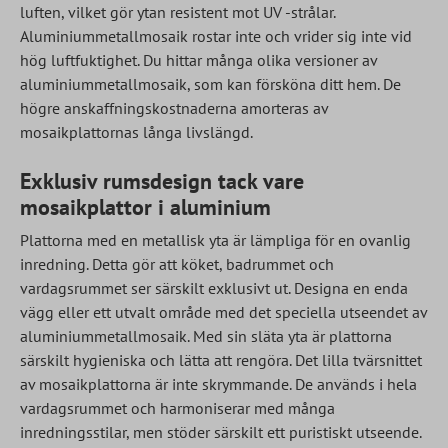
luften, vilket gör ytan resistent mot UV -strålar.
Aluminiummetallmosaik rostar inte och vrider sig inte vid
hög luftfuktighet. Du hittar många olika versioner av
aluminiummetallmosaik, som kan försköna ditt hem. De
högre anskaffningskostnaderna amorteras av
mosaikplattornas långa livslängd.
Exklusiv rumsdesign tack vare
mosaikplattor i aluminium
Plattorna med en metallisk yta är lämpliga för en ovanlig
inredning. Detta gör att köket, badrummet och
vardagsrummet ser särskilt exklusivt ut. Designa en enda
vägg eller ett utvalt område med det speciella utseendet av
aluminiummetallmosaik. Med sin släta yta är plattorna
särskilt hygieniska och lätta att rengöra. Det lilla tvärsnittet
av mosaikplattorna är inte skrymmande. De används i hela
vardagsrummet och harmoniserar med många
inredningsstilar, men stöder särskilt ett puristiskt utseende.