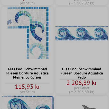
per Stück
( = 1 102,92 kr)
Glas Pool Schwimmbad
Glas Pool Schwimmbad
Fliesen Bordüre Aquatica
Fliesen Bordüre Aquatica
Flemenco Corner
Fado
2 206,89 kr
115,93 kr
per Paket
per Stück
( = 2 206,89 kr)