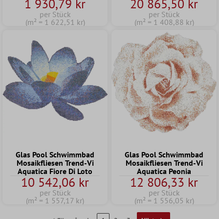
1 930,79 kr
20 865,50 kr
per Stück
per Stück
(m² = 1 622,51 kr)
(m² = 1 408,88 kr)
Glas Pool Schwimmbad
Glas Pool Schwimmbad
Mosaikfliesen Trend-Vi
Mosaikfliesen Trend-Vi
Aquatica Fiore Di Loto
Aquatica Peonia
10 542,06 kr
12 806,33 kr
per Stück
per Stück
(m² = 1 557,17 kr)
(m² = 1 556,05 kr)