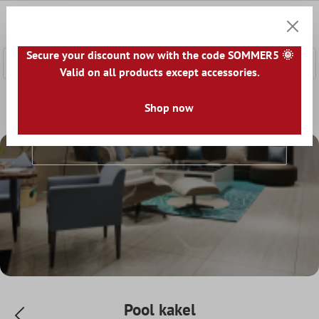
l huvudinnehåll
0
Kundv
Secure your discount now with the code SOMMER5 🌞
Valid on all products except accessories.
Startsida
Kakel Världen
Shop now
Kakel per rum
Pool kakel
Pool Kakel
Pool kakel