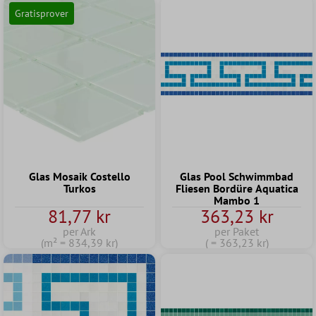
Gratisprover
Glas Mosaik Costello
Glas Pool Schwimmbad
Turkos
Fliesen Bordüre Aquatica
Mambo 1
81,77 kr
363,23 kr
per Ark
per Paket
(m² = 834,39 kr)
( = 363,23 kr)