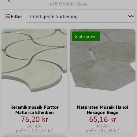
418 Produkt listad
Filter
Gratisprover
Keramikmosaik Plattor
Natursten Mosaik Hanoi
Mallorca Elfenben
Hexagon Beige
76,20 kr
65,16 kr
per Ark
per Ark
(m² = 1 002,63 kr)
(m² = 785,06 kr)