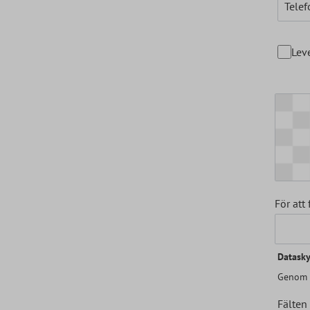
Tele
Lev
För att
Datask
Genom a
Fälten