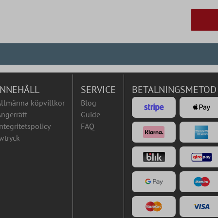
INNEHÅLL
SERVICE
BETALNINGSMETOD
Allmänna köpvillkor
Blog
ngerrätt
Guide
ntegritetspolicy
FAQ
vtryck