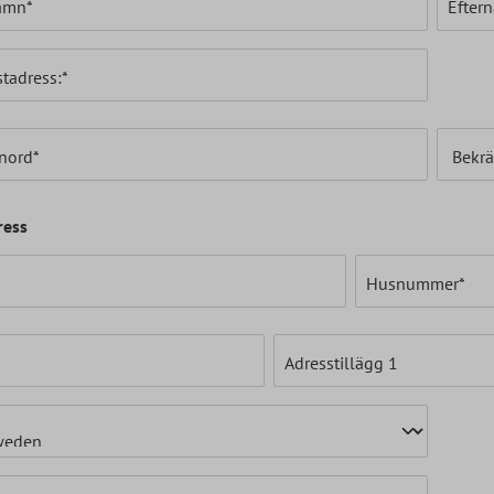
amn*
Efter
tadress:*
nord*
Bekrä
ress
*
Husnummer*
Adresstillägg 1