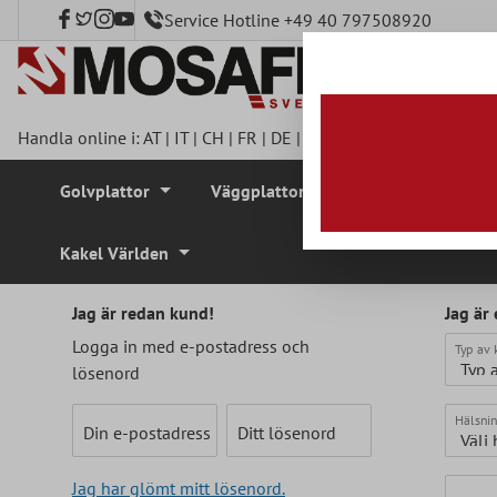
Service Hotline +49 40 797508920
l huvudinnehåll
Handla online i:
AT
|
IT
|
CH
|
FR
|
DE
|
UK
|
CZ
|
SE
|
DK
|
BE
|
NL
Golvplattor
Väggplattor
Mosaikplattor
Kakel Världen
Jag är redan kund!
Jag är
Pers
Logga in med e-postadress och
Typ av 
lösenord
Hälsnin
Din e-postadress
Ditt lösenord
Jag har glömt mitt lösenord.