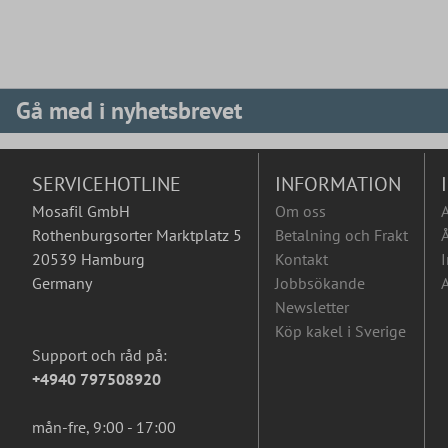
Gå med i nyhetsbrevet
SERVICEHOTLINE
INFORMATION
Mosafil GmbH
Om oss
Rothenburgsorter Marktplatz 5
Betalning och Frakt
Å
20539 Hamburg
Kontakt
I
Germany
Jobbsökande
A
Newsletter
Köp kakel i Sverige
Support och råd på:
+4940 797508920
mån-fre, 9:00 - 17:00