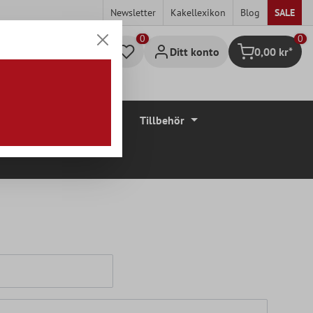
Newsletter
Kakellexikon
Blog
SALE
0
Ditt konto
0,00 kr*
Kundvagn
Golvbeläggningar
Tillbehör