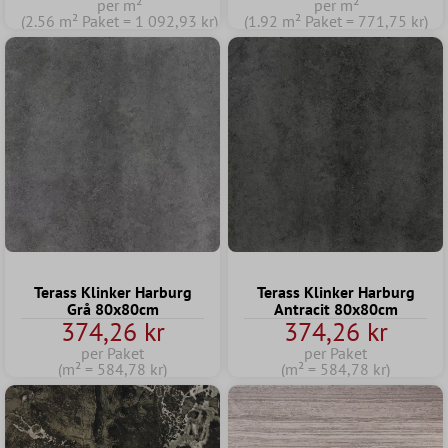
per m²
per m²
(2.56 m² Paket = 1 092,93 kr)
(1.92 m² Paket = 771,75 kr)
Terass Klinker Harburg
Terass Klinker Harburg
Grå 80x80cm
Antracit 80x80cm
374,26 kr
374,26 kr
per Paket
per Paket
(m² = 584,78 kr)
(m² = 584,78 kr)