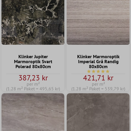
Klinker Jupiter
Klinker Marmoroptik
Marmoroptik Svart
Imperial Grå Randig
Polerad 80x80cm
80x80cm
Genomsnittligt betyg p
387,23 kr
421,71 kr
per m²
per m²
(1.28 m² Paket = 495,65 kr)
(1.28 m² Paket = 539,79 kr)