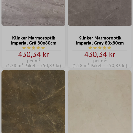
Klinker Marmoroptik
Klinker Marmoroptik
Imperial Grå 80x80cm
Imperial Grey 80x80cm
Genomsnittligt betyg på 5 av 5 stjärnor
Genomsnittligt betyg p
430,34 kr
430,34 kr
per m²
per m²
(1.28 m² Paket = 550,83 kr)
(1.28 m² Paket = 550,83 kr)