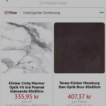
21 Produkt listad
Filter
Terass Klinker Mossburg
Klinker Civita Marmor
Sten Optik Brun 80x80cm
Optik Vit Grå Polerad
Glänsande 80x80cm
335,95 kr
407,37 kr
per m²
per Paket
(2.56 m² Paket = 860,03 kr)
(m² = 636,52 kr)