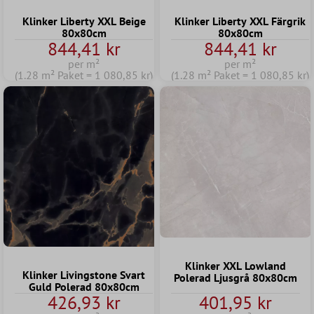
Klinker Liberty XXL Beige
Klinker Liberty XXL Färgrik
80x80cm
80x80cm
844,41 kr
844,41 kr
per m²
per m²
(1.28 m² Paket = 1 080,85 kr)
(1.28 m² Paket = 1 080,85 kr)
Klinker XXL Lowland
Klinker Livingstone Svart
Polerad Ljusgrå 80x80cm
Guld Polerad 80x80cm
426,93 kr
401,95 kr