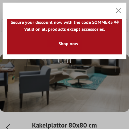
l huvudinnehåll
0
Kundv
Secure your discount now with the code SOMMER5 🌞
Valid on all products except accessories.
Startsida
Kakel Världen
Shop now
Kakelplattor efter storlek
Kake
Kakelplattor 80x80
Cm
Kakelplattor 80x80 cm