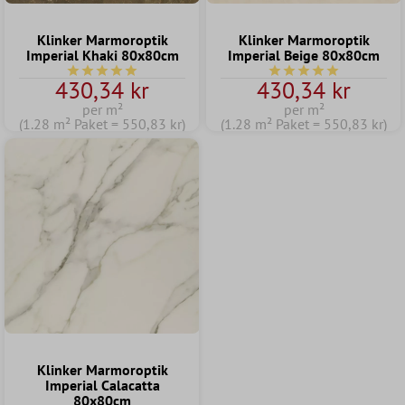
Klinker Marmoroptik
Klinker Marmoroptik
Imperial Khaki 80x80cm
Imperial Beige 80x80cm
Genomsnittligt betyg på 5 av 5 stjärnor
Genomsnittligt betyg p
430,34 kr
430,34 kr
per m²
per m²
(1.28 m² Paket = 550,83 kr)
(1.28 m² Paket = 550,83 kr)
Klinker Marmoroptik
Imperial Calacatta
80x80cm