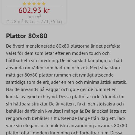
Genomsnittligt betyg på 5 av 5 stjärnor
602,93 kr
per m²
(1.28 m² Paket = 771,75 kr)
Plattor 80x80
De överdimensionerade 80x80 plattorna är det perfekta
valet för dem som letar efter en modern touch och
hållbarhet i sin inredning. De är särskilt lämpliga för hårt
använda områden som badrum och kök. Med sina stora
mått ger 80x80 plattor
rummen ett rymligt utseende
samtidigt som de erbjuder en ren och minimalistisk estetik.
När de används på väggar och golv ger de rummet en
känsla av rymd och rymd. Dessa plattor är också kända för
sin hållbara struktur. De är vatten-, fukt- och stötsäkra och
behåller därför sin kvalitet i många år. De är också lätta att
rengöra och behåller sitt utseende länge från dag ett. Tack
vare sin elegans och praktiska användning används 80x80
plattor ofta i modern inredning och förbättrar rum. Dessa