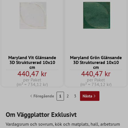
Maryland Vit Glänsande
Maryland Grön Glänsande
3D Strukturerad 10x10
3D Strukturerad 10x10
cm
cm
440,47 kr
440,47 kr
per Paket
per Paket
(m² = 734,12 kr)
(m² = 734,12 kr)
Föregående
1
2
3
Nästa
Om Väggplattor Exklusivt
Vardagsrum och sovrum, kök och matplats, hall, arbetsrum