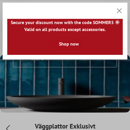
l huvudinnehåll
0
Kundv
Secure your discount now with the code SOMMER5 🌞
Valid on all products except accessories.
Startsida
Väggplattor
Shop now
Väggplattor Exklusivt
Väggplattor Exklusivt
Väggplattor Exklusivt