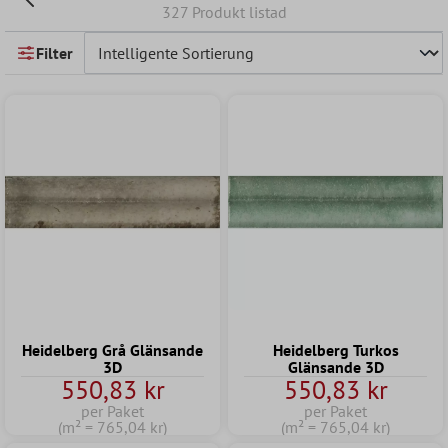
327 Produkt listad
Filter
Heidelberg Grå Glänsande
Heidelberg Turkos
3D
Glänsande 3D
550,83 kr
550,83 kr
per Paket
per Paket
(m² = 765,04 kr)
(m² = 765,04 kr)