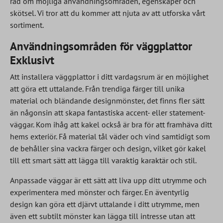
råd om möjliga användningsområden, egenskaper och
skötsel. Vi tror att du kommer att njuta av att utforska vårt
sortiment.
Användningsområden för väggplattor
Exklusivt
Att installera väggplattor i ditt vardagsrum är en möjlighet
att göra ett uttalande. Från trendiga färger till unika
material och bländande designmönster, det finns fler sätt
än någonsin att skapa fantastiska accent- eller statement-
väggar. Kom ihåg att kakel också är bra för att framhäva ditt
hems exteriör. Få material tål väder och vind samtidigt som
de behåller sina vackra färger och design, vilket gör kakel
till ett smart sätt att lägga till varaktig karaktär och stil.
Anpassade väggar är ett sätt att liva upp ditt utrymme och
experimentera med mönster och färger. En äventyrlig
design kan göra ett djärvt uttalande i ditt utrymme, men
även ett subtilt mönster kan lägga till intresse utan att