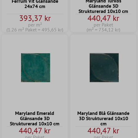
Maryland Turkos
Ferrum Vit Glänsande
Glänsande 3D
24x74 cm
Strukturerad 10x10 cm
393,37 kr
440,47 kr
per m²
per Paket
(1.26 m² Paket = 495,65 kr)
(m² = 734,12 kr)
Maryland Emerald
Maryland Blå Glänsande
Glänsande 3D
3D Strukturerad 10x10
Strukturerad 10x10 cm
cm
440,47 kr
440,47 kr
per Paket
per Paket