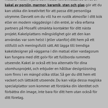
kakel av porslin, marmor, keramik, sten och glas
gör att du
kan utöka din kreativitet för att passa ditt personliga
utrymme. Oavsett om du vill ha en rustik atmosfär i ditt kök
eller en modern väggdesign i din entré, är våra erfarna
partners på Mosafil utmärkta kontakter för ditt nästa
projekt. Kakelplattans mångsidighet gör att den kan
användas var som helst i (eller utanför) ditt hem på ett
stilfullt och meningsfullt sätt. Att lägga till trendiga
kakeldesigner på väggarna i din matsal eller vardagsrum
kan fungera med ditt golv för att fullborda rummets
utseende. Kakel är också ett bra alternativ för dina
utomhusprojekt, och erbjuder en hållbar designlösning
som finns i en mängd olika stilar. Så ger du ditt hem ett
vackert och lättskött utseende. Du kan välja dessa magiska
specialplattor som kommer att förstärka din identitet och
förbättra din image, inte bara för ditt hem utan också för
ditt företag.