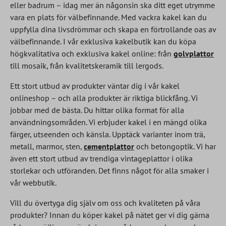
eller badrum – idag mer än någonsin ska ditt eget utrymme
vara en plats för välbefinnande. Med vackra kakel kan du
uppfylla dina livsdrömmar och skapa en förtrollande oas av
välbefinnande. I vår exklusiva kakelbutik kan du köpa
högkvalitativa och exklusiva kakel online: från
golvplattor
till mosaik, från kvalitetskeramik till lergods.
Ett stort utbud av produkter väntar dig i vår kakel
onlineshop – och alla produkter är riktiga blickfång. Vi
jobbar med de bästa. Du hittar olika format för alla
användningsområden. Vi erbjuder kakel i en mängd olika
färger, utseenden och känsla. Upptäck varianter inom trä,
metall, marmor, sten,
cementplattor
och betongoptik. Vi har
även ett stort utbud av trendiga vintageplattor i olika
storlekar och utföranden. Det finns något för alla smaker i
vår webbutik.
Vill du övertyga dig själv om oss och kvaliteten på våra
produkter? Innan du köper kakel på nätet ger vi dig gärna