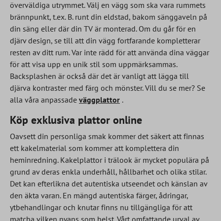
överväldiga utrymmet. Välj en vägg som ska vara rummets
brännpunkt, t.ex. B. runt din eldstad, bakom sänggaveln på
din säng eller där din TV är monterad. Om du går för en
djärv design, se till att din vägg fortfarande kompletterar
resten av ditt rum. Var inte rädd för att använda dina väggar
för att visa upp en unik stil som uppmärksammas.
Backsplashen är också där det är vanligt att lägga till
djärva kontraster med färg och mönster. Vill du se mer? Se
alla våra anpassade
väggplattor
.
Köp exklusiva plattor online
Oavsett din personliga smak kommer det säkert att finnas
ett kakelmaterial som kommer att komplettera din
heminredning. Kakelplattor i trälook är mycket populära på
grund av deras enkla underhåll, hållbarhet och olika stilar.
Det kan efterlikna det autentiska utseendet och känslan av
den äkta varan. En mängd autentiska färger, ådringar,
ytbehandlingar och knutar finns nu tillgängliga för att
matcha vilken nyans som helst. Vårt omfattande urval av