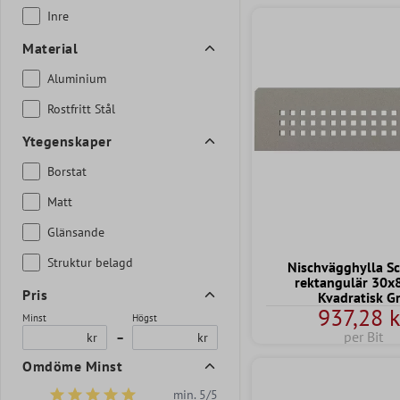
Inre
Material
Aluminium
Rostfritt Stål
Ytegenskaper
Borstat
Matt
Glänsande
Struktur belagd
Nischvägghylla Sc
rektangulär 30x
Pris
Kvadratisk G
937,28 k
Minst
Högst
per Bit
kr
–
kr
Omdöme Minst
min. 5/5