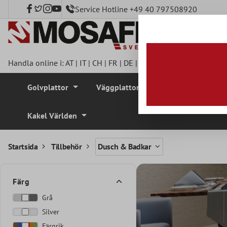
Service Hotline +49 40 797508920
l huvudinnehåll
Handla online i:
AT
|
IT
|
CH
|
FR
|
DE
|
UK
|
CZ
|
SE
|
DK
|
BE
|
NL
Golvplattor
Väggplattor
Mosaikplattor
Kakel Världen
Startsida
Tillbehör
Dusch & Badkar
Färg
Grå
Silver
Färgrik