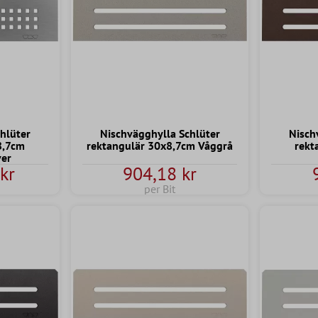
hlüter
Nischvägghylla Schlüter
Nisch
8,7cm
rektangulär 30x8,7cm Våggrå
rekt
ver
kr
904,18 kr
per Bit