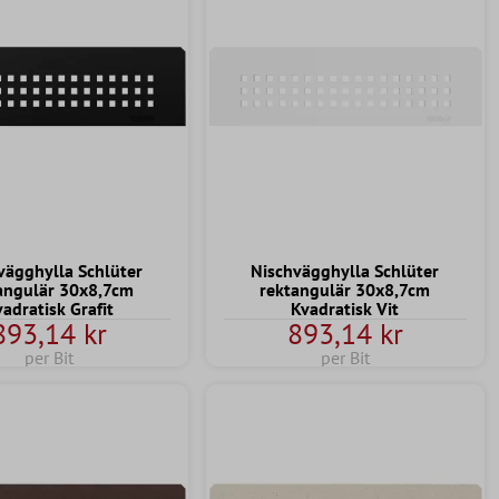
vägghylla Schlüter
Nischvägghylla Schlüter
angulär 30x8,7cm
rektangulär 30x8,7cm
adratisk Grafit
Kvadratisk Vit
893,14 kr
893,14 kr
per Bit
per Bit