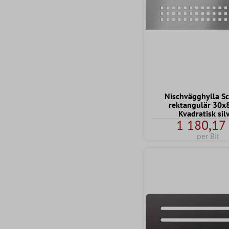
Nischvägghylla Sc
rektangulär 30x
Kvadratisk sil
1 180,17 
per Bit