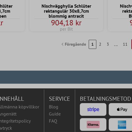
hlüter
Nischvägghylla Schlüter
Nisch
8,7cm
rektangulär 30x8,7cm
rekt
ben
blommig antracit
B
r
904,18 kr
per Bit
...
Föregående
1
2
3
11
INNEHÅLL
SERVICE
BETALNINGSMETOD
Allmänna köpvillkor
Blog
ngerrätt
Guide
ntegritetspolicy
FAQ
vtryck