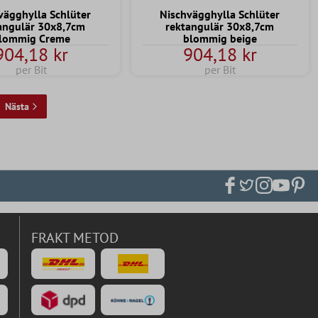
vägghylla Schlüter
Nischvägghylla Schlüter
angulär 30x8,7cm
rektangulär 30x8,7cm
lommig Creme
blommig beige
904,18 kr
904,18 kr
per Bit
per Bit
Nästa
FRAKT METOD