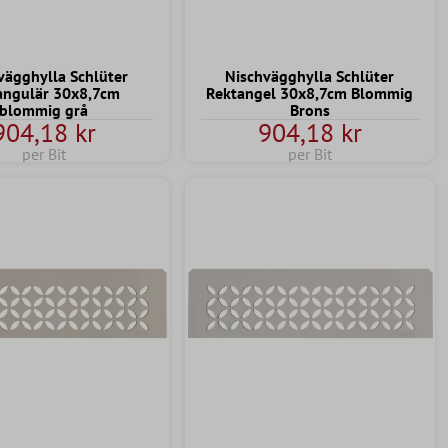
vägghylla Schlüter
Nischvägghylla Schlüter
angulär 30x8,7cm
Rektangel 30x8,7cm Blommig
blommig grå
Brons
904,18 kr
904,18 kr
per Bit
per Bit