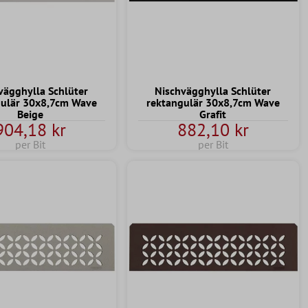
vägghylla Schlüter
Nischvägghylla Schlüter
gulär 30x8,7cm Wave
rektangulär 30x8,7cm Wave
Beige
Grafit
904,18 kr
882,10 kr
per Bit
per Bit