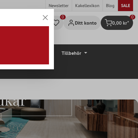
Newsletter
Kakellexikon
Blog
SALE
0
Ditt konto
0,00 kr*
Kundvagn
Golvbeläggningar
Tillbehör
dkar