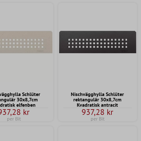
vägghylla Schlüter
Nischvägghylla Schlüter
angulär 30x8,7cm
rektangulär 30x8,7cm
dratisk elfenben
Kvadratisk antracit
937,28 kr
937,28 kr
per Bit
per Bit