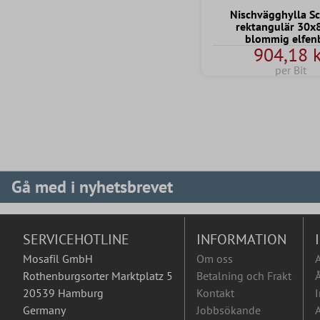
Nischvägghylla Sc
rektangulär 30x
blommig elfen
904,18 k
per Bit
Gå med i nyhetsbrevet
SERVICEHOTLINE
INFORMATION
Mosafil GmbH
Om oss
Rothenburgsorter Marktplatz 5
Betalning och Frakt
Å
20539 Hamburg
Kontakt
I
Germany
Jobbsökande
A