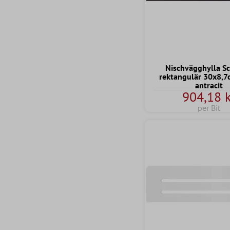
Nischvägghylla Sc
rektangulär 30x8,
antracit
904,18 k
per Bit