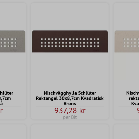
hlüter
Nischvägghylla Schlüter
Nisch
8,7cm
Rektangel 30x8,7cm Kvadratisk
rekt
rå
Brons
Kva
r
937,28 kr
per Bit