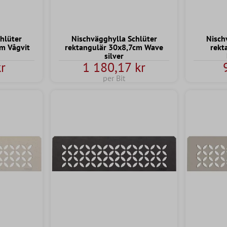
hlüter
Nischvägghylla Schlüter
Nisch
m Vågvit
rektangulär 30x8,7cm Wave
rekt
silver
r
1 180,17 kr
per Bit