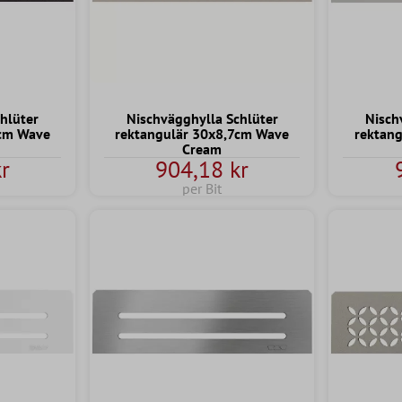
hlüter
Nischvägghylla Schlüter
Nisch
7cm Wave
rektangulär 30x8,7cm Wave
rektan
Cream
r
904,18 kr
per Bit