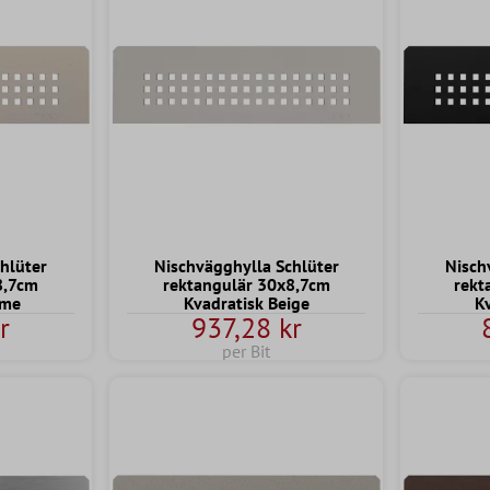
hlüter
Nischvägghylla Schlüter
Nisch
8,7cm
rektangulär 30x8,7cm
rekt
eme
Kvadratisk Beige
Kv
r
937,28 kr
per Bit