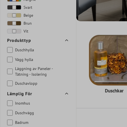
Svart
Beige
Brun
Vit
Produkttyp
Duschhylla
Vägg hylla
Läggning av Paneler -
Tätning - Isolering
Duschavlopp
Duschkar
Lämplig För
Inomhus
Duschvägg
Badrum