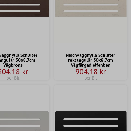
vägghylla Schlüter
Nischvägghylla Schlüter
angulär 30x8,7cm
rektangulär 30x8,7cm
Vågbrons
Vågfärgad elfenben
904,18 kr
904,18 kr
per Bit
per Bit