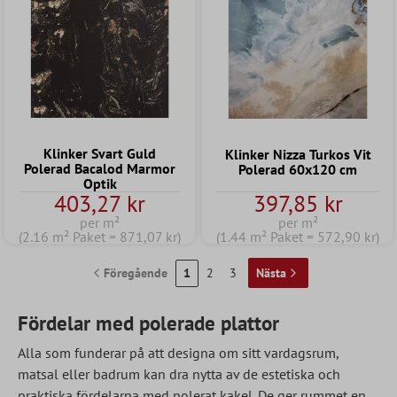
Klinker Svart Guld
Klinker Nizza Turkos Vit
Polerad Bacalod Marmor
Polerad 60x120 cm
Optik
403,27 kr
397,85 kr
per m²
per m²
(2.16 m² Paket = 871,07 kr)
(1.44 m² Paket = 572,90 kr)
Föregående
1
2
3
Nästa
Fördelar med polerade plattor
Alla som funderar på att designa om sitt vardagsrum,
matsal eller badrum kan dra nytta av de estetiska och
praktiska fördelarna med polerat kakel. De ger rummet en