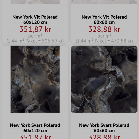
New York Vit Polerad
New York Vit Polerad
60x120 cm
60x60 cm
351,87 kr
328,88 kr
per m²
per m²
(1.44 m² Paket = 506,69 kr)
(1.44 m² Paket = 473,58 kr)
New York Svart Polerad
New York Svart Polerad
60x120 cm
60x60 cm
351,87 kr
328,88 kr