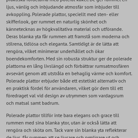
ljus, vänlig och inbjudande atmosfär som inbjuder till
avkoppling. Polerade plattor, speciellt med sten- eller
skifferlook, ger rummet en naturlig skönhet och
kännetecknas av högkvalitativa material och utförande.
Deras blanka yta får rummen att framstå som moderna och
stilrena, tidlösa och eleganta. Samtidigt är de lätta att
rengöra, vilket minimerar underhållet och ökar
boendekomforten. Med sin robusta struktur ger de polerade
plattorna en lång livslängd och förbättrar rumsatmosfären
avsevärt genom att utstråla en behaglig värme och komfort.
Polerade plattor erbjuder både ett estetiskt alternativ och
en praktisk fördel för användaren, vilket gör dem till ett
föredraget val vid design av utrymmen som vardagsrum
och matsal samt badrum.
Polerade plattor tillför inte bara elegans och grace till
rummen med sina blanka ytor, utan är också lätta att
rengöra och sköta om. Tack vare sin blanka yta reflekterar
de ljus, får rummen att se ljusare och rymligare ut och