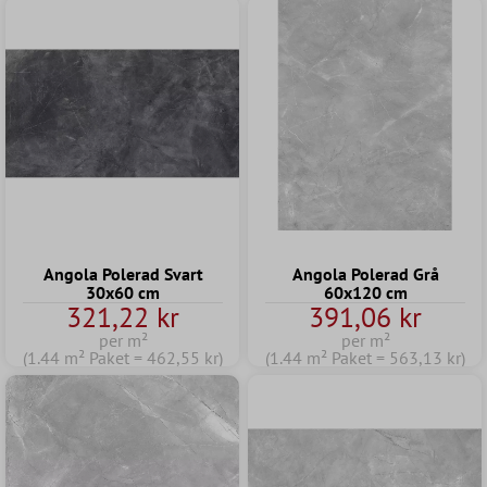
Angola Polerad Svart
Angola Polerad Grå
30x60 cm
60x120 cm
321,22 kr
391,06 kr
per m²
per m²
(1.44 m² Paket = 462,55 kr)
(1.44 m² Paket = 563,13 kr)