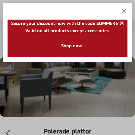
l huvudinnehåll
0
Kundv
Secure your discount now with the code SOMMER5 🌞
Valid on all products except accessories.
Startsida
Kakel Världen
Shop now
Kakelplattor enligt ytstruktur
Polerade Plattor
Polerade plattor