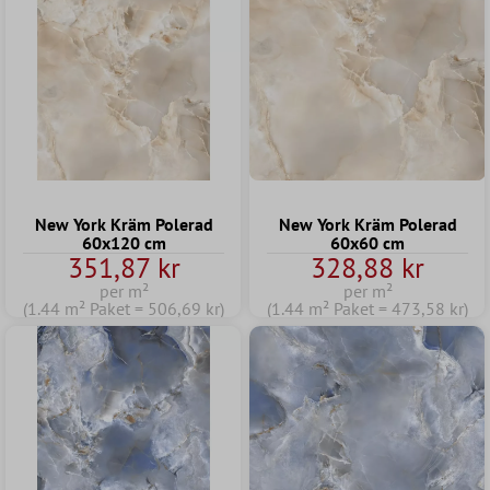
New York Kräm Polerad
New York Kräm Polerad
60x120 cm
60x60 cm
351,87 kr
328,88 kr
per m²
per m²
(1.44 m² Paket = 506,69 kr)
(1.44 m² Paket = 473,58 kr)