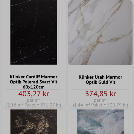
Klinker Cardiff Marmor
Klinker Utah Marmor
Optik Polerad Svart Vit
Optik Guld Vit
60x120cm
403,27 kr
374,85 kr
per m²
per m²
(2.16 m² Paket = 871,07 kr)
(1.44 m² Paket = 539,79 kr)