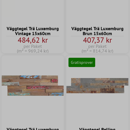
Väggtegel Trä Luxemburg
Väggtegel Trä Luxemburg
Vintage 15x60cm
Brun 15x60cm
484,62 kr
407,37 kr
per Paket
per Paket
(m² = 969,24 kr)
(m² = 814,74 kr)
Gratisprover
Väggtegel Trä Luxemburg
Väggtegel Belling