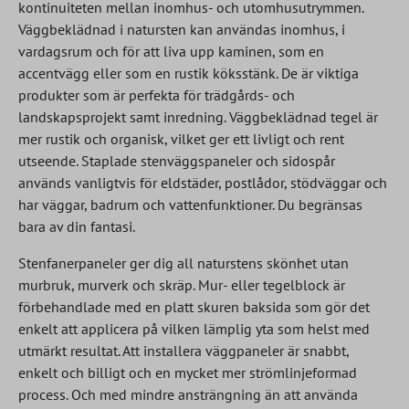
kontinuiteten mellan inomhus- och utomhusutrymmen.
Väggbeklädnad i natursten kan användas inomhus, i
vardagsrum och för att liva upp kaminen, som en
accentvägg eller som en rustik köksstänk. De är viktiga
produkter som är perfekta för trädgårds- och
landskapsprojekt samt inredning. Väggbeklädnad tegel är
mer rustik och organisk, vilket ger ett livligt och rent
utseende. Staplade stenväggspaneler och sidospår
används vanligtvis för eldstäder, postlådor, stödväggar och
har väggar, badrum och vattenfunktioner. Du begränsas
bara av din fantasi.
Stenfanerpaneler ger dig all naturstens skönhet utan
murbruk, murverk och skräp. Mur- eller tegelblock är
förbehandlade med en platt skuren baksida som gör det
enkelt att applicera på vilken lämplig yta som helst med
utmärkt resultat. Att installera väggpaneler är snabbt,
enkelt och billigt och en mycket mer strömlinjeformad
process. Och med mindre ansträngning än att använda