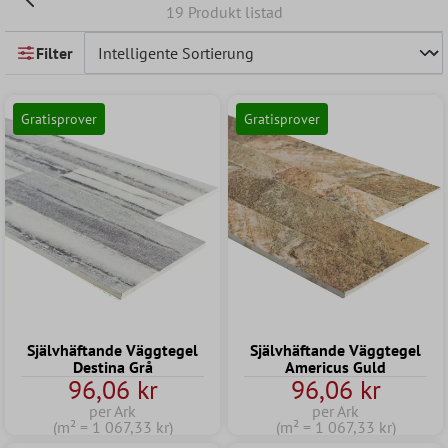
19 Produkt listad
Filter
Gratisprover
Gratisprover
Självhäftande Väggtegel
Självhäftande Väggtegel
Destina Grå
Americus Guld
96,06 kr
96,06 kr
per Ark
per Ark
(m² = 1 067,33 kr)
(m² = 1 067,33 kr)