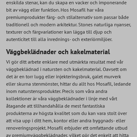
enskilda stenar, kan du skapa en vacker och imponerande
bit av vägg eller funktion. Hos Mosafil har våra
premiumprodukter färg- och stilalternativ som passar både
traditionell och modern arkitektur. Stones naturliga nyanser,
texturer och färgvariationer kan lägga till djup och
autenticitet till alla inrednings- och exteriörmiljöer.
Väggbeklädnader och kakelmaterial
Vi gör ditt arbete enklare med utmärkta resultat med vår
väggbeklädnad i natursten och kakelmaterial. Oavsett om
det är en torr lugg eller injekteringsbruk, galet murverk
eller skurna stenmönster, hittar du allt hos Mosafil, ledande
inom naturstensprodukter. Precis som våra andra
kollektioner är våra väggbeklädnader i linje med vårt
åtagande att tillhandahålla de mest fantastiska
produkterna av högsta kvalitet som du kan vara stolt över
att visa upp i ditt hem, kontor eller andra byggnads- eller
renoveringsprojekt. Mosafil erbjuder ett omfattande utbud
av premiumväggbeklädnader, vilket gör det enkelt att hitta