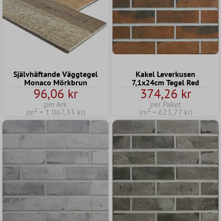
Självhäftande Väggtegel
Kakel Leverkusen
Monaco Mörkbrun
7,1x24cm Tegel Red
96,06 kr
374,26 kr
per Ark
per Paket
(m² = 1 067,33 kr)
(m² = 623,77 kr)