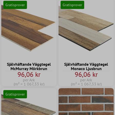
Gratisprover
Gratisprover
Självhäftande Väggtegel
Självhäftande Väggtegel
McMurray Mörkbrun
Monaco Ljusbrun
96,06 kr
96,06 kr
per Ark
per Ark
(m² = 1 067,33 kr)
(m² = 1 067,33 kr)
Gratisprover