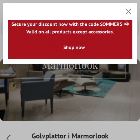
l huvudinnehåll
0
Kundv
Secure your discount now with the code SOMMER5 🌞
Valid on all products except accessories.
Startsida
Golvplattor
Shop now
Utseende
Golvplattor i Marmorl
Golvplattor I
Marmorlook
Golvplattor i Marmorlook