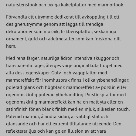
naturstenslook och lyxiga kakelplattor med marmorlook.
Förvandla ett utrymme dedikerat till avkoppling till ett
designerutrymme genom att lägga till trendiga
dekorationer som mosaik, fiskbensplattor, sexkantiga
ornament, guld och ädelmetaller som kan försköna ditt
hem.
Med rena färger, naturliga ådror, intensiva skuggor och
transparenta lager, återges varje originalkula troget med
alla dess egenskaper. Golv- och väggplattor med
marmoreffekt för inomhusbruk finns i olika ytbehandlingar:
polerad glans och högblank marmoreffekt av porslin eller
ogenomskinlig polerad ytbehandling. Porslinsplattor med
ogenomskinlig marmoreffekt kan ha en matt yta eller en
satinfinish för en blank finish med en mjuk, silkeslen touch.
Polerad marmor, å andra sidan, är väldigt slät och
glänsande och har ett extremt tilltalande utseende. Den
reflekterar ljus och kan ge en illusion av att vara