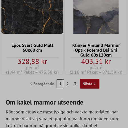
Epos Svart Guld Matt
Klinker Vinland Marmor
60x60 cm
Optik Polerad Blå Grå
Guld 60x120cm
328,88 kr
403,51 kr
per m²
per m²
(1.44 m² Paket = 473,58 kr)
(2.16 m² Paket = 871,59 kr)
Föregående
1
2
3
Nästa
Om kakel marmor utseende
Känt som ett av de mest lyxiga och vackra materialen, har
marmor visat sig vara ett populärt val inom områden som
kök och badrum på grund av sin unika skönhet.