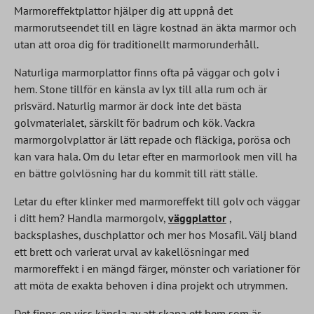
Marmoreffektplattor hjälper dig att uppnå det
marmorutseendet till en lägre kostnad än äkta marmor och
utan att oroa dig för traditionellt marmorunderhåll.
Naturliga marmorplattor finns ofta på väggar och golv i
hem. Stone tillför en känsla av lyx till alla rum och är
prisvärd. Naturlig marmor är dock inte det bästa
golvmaterialet, särskilt för badrum och kök. Vackra
marmorgolvplattor är lätt repade och fläckiga, porösa och
kan vara hala. Om du letar efter en marmorlook men vill ha
en bättre golvlösning har du kommit till rätt ställe.
Letar du efter klinker med marmoreffekt till golv och väggar
i ditt hem? Handla marmorgolv,
väggplattor
,
backsplashes, duschplattor och mer hos Mosafil. Välj bland
ett brett och varierat urval av kakellösningar med
marmoreffekt i en mängd färger, mönster och variationer för
att möta de exakta behoven i dina projekt och utrymmen.
Det finns en viss känsla av att skapa ett hem som är