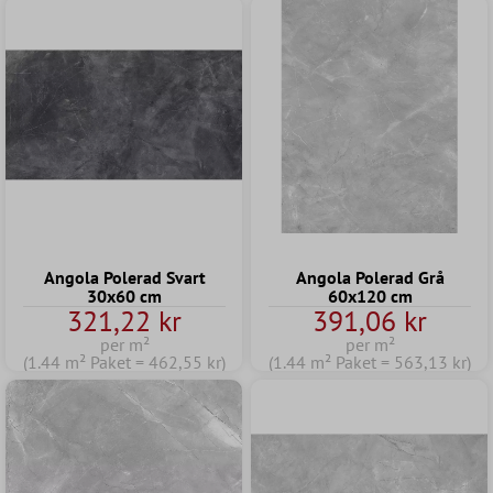
Angola Polerad Svart
Angola Polerad Grå
30x60 cm
60x120 cm
321,22 kr
391,06 kr
per m²
per m²
(1.44 m² Paket = 462,55 kr)
(1.44 m² Paket = 563,13 kr)