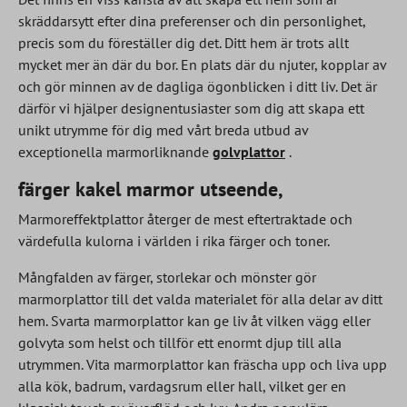
skräddarsytt efter dina preferenser och din personlighet,
precis som du föreställer dig det. Ditt hem är trots allt
mycket mer än där du bor. En plats där du njuter, kopplar av
och gör minnen av de dagliga ögonblicken i ditt liv. Det är
därför vi hjälper designentusiaster som dig att skapa ett
unikt utrymme för dig med vårt breda utbud av
exceptionella marmorliknande
golvplattor
.
färger kakel marmor utseende,
Marmoreffektplattor återger de mest eftertraktade och
värdefulla kulorna i världen i rika färger och toner.
Mångfalden av färger, storlekar och mönster gör
marmorplattor till det valda materialet för alla delar av ditt
hem. Svarta marmorplattor kan ge liv åt vilken vägg eller
golvyta som helst och tillför ett enormt djup till alla
utrymmen. Vita marmorplattor kan fräscha upp och liva upp
alla kök, badrum, vardagsrum eller hall, vilket ger en