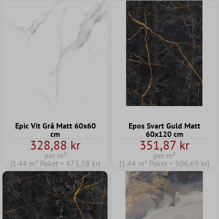
Epic Vit Grå Matt 60x60
Epos Svart Guld Matt
cm
60x120 cm
328,88 kr
351,87 kr
per m²
per m²
(1.44 m² Paket = 473,58 kr)
(1.44 m² Paket = 506,69 kr)