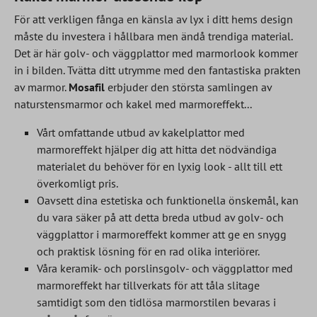
För att verkligen fånga en känsla av lyx i ditt hems design
måste du investera i hållbara men ändå trendiga material.
Det är här golv- och väggplattor med marmorlook kommer
in i bilden. Tvätta ditt utrymme med den fantastiska prakten
av marmor.
Mosafil
erbjuder den största samlingen av
naturstensmarmor och kakel med marmoreffekt...
Vårt omfattande utbud av kakelplattor med
marmoreffekt hjälper dig att hitta det nödvändiga
materialet du behöver för en lyxig look - allt till ett
överkomligt pris.
Oavsett dina estetiska och funktionella önskemål, kan
du vara säker på att detta breda utbud av golv- och
väggplattor i marmoreffekt kommer att ge en snygg
och praktisk lösning för en rad olika interiörer.
Våra keramik- och porslinsgolv- och väggplattor med
marmoreffekt har tillverkats för att tåla slitage
samtidigt som den tidlösa marmorstilen bevaras i