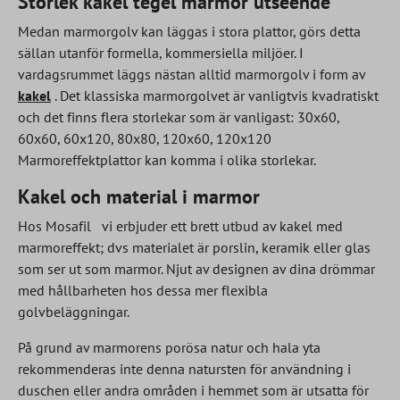
Storlek kakel tegel marmor utseende
Medan marmorgolv kan läggas i stora plattor, görs detta
sällan utanför formella, kommersiella miljöer. I
vardagsrummet läggs nästan alltid marmorgolv i form av
kakel
. Det klassiska marmorgolvet är vanligtvis kvadratiskt
och det finns flera storlekar som är vanligast: 30x60,
60x60, 60x120, 80x80, 120x60, 120x120
Marmoreffektplattor kan komma i olika storlekar.
Kakel och material i marmor
Hos Mosafil
vi erbjuder ett brett utbud av kakel med
marmoreffekt; dvs materialet är porslin, keramik eller glas
som ser ut som marmor. Njut av designen av dina drömmar
med hållbarheten hos dessa mer flexibla
golvbeläggningar.
På grund av marmorens porösa natur och hala yta
rekommenderas inte denna natursten för användning i
duschen eller andra områden i hemmet som är utsatta för