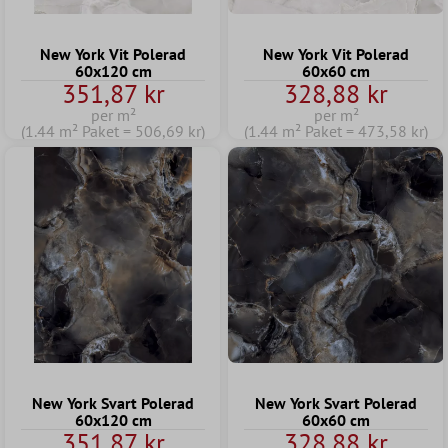
New York Vit Polerad
New York Vit Polerad
60x120 cm
60x60 cm
351,87 kr
328,88 kr
per m²
per m²
(1.44 m² Paket = 506,69 kr)
(1.44 m² Paket = 473,58 kr)
New York Svart Polerad
New York Svart Polerad
60x120 cm
60x60 cm
351,87 kr
328,88 kr