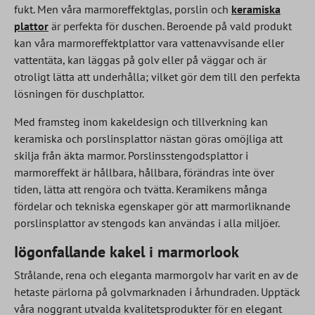
fukt. Men våra marmoreffektglas, porslin och
keramiska
plattor
är perfekta för duschen. Beroende på vald produkt
kan våra marmoreffektplattor vara vattenavvisande eller
vattentäta, kan läggas på golv eller på väggar och är
otroligt lätta att underhålla; vilket gör dem till den perfekta
lösningen för duschplattor.
Med framsteg inom kakeldesign och tillverkning kan
keramiska och porslinsplattor nästan göras omöjliga att
skilja från äkta marmor. Porslinsstengodsplattor i
marmoreffekt är hållbara, hållbara, förändras inte över
tiden, lätta att rengöra och tvätta. Keramikens många
fördelar och tekniska egenskaper gör att marmorliknande
porslinsplattor av stengods kan användas i alla miljöer.
Iögonfallande kakel i marmorlook
Strålande, rena och eleganta marmorgolv har varit en av de
hetaste pärlorna på golvmarknaden i århundraden. Upptäck
våra noggrant utvalda kvalitetsprodukter för en elegant