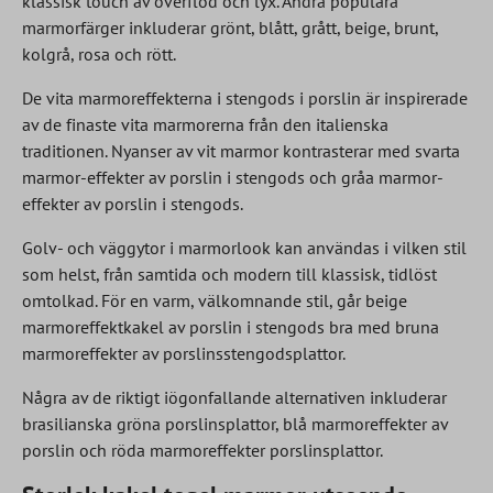
klassisk touch av överflöd och lyx. Andra populära
marmorfärger inkluderar grönt, blått, grått, beige, brunt,
kolgrå, rosa och rött.
De vita marmoreffekterna i stengods i porslin är inspirerade
av de finaste vita marmorerna från den italienska
traditionen. Nyanser av vit marmor kontrasterar med svarta
marmor-effekter av porslin i stengods och gråa marmor-
effekter av porslin i stengods.
Golv- och väggytor i marmorlook kan användas i vilken stil
som helst, från samtida och modern till klassisk, tidlöst
omtolkad. För en varm, välkomnande stil, går beige
marmoreffektkakel av porslin i stengods bra med bruna
marmoreffekter av porslinsstengodsplattor.
Några av de riktigt iögonfallande alternativen inkluderar
brasilianska gröna porslinsplattor, blå marmoreffekter av
porslin och röda marmoreffekter porslinsplattor.