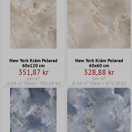
New York Kräm Polerad
New York Kräm Polerad
60x120 cm
60x60 cm
351,87 kr
328,88 kr
per m²
per m²
(1.44 m² Paket = 506,69 kr)
(1.44 m² Paket = 473,58 kr)