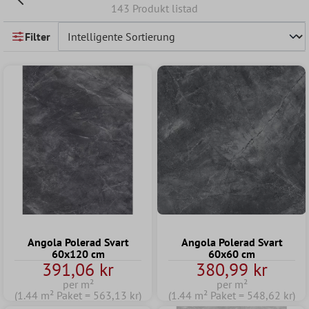
143 Produkt listad
Filter
Angola Polerad Svart
Angola Polerad Svart
60x120 cm
60x60 cm
391,06 kr
380,99 kr
per m²
per m²
(1.44 m² Paket = 563,13 kr)
(1.44 m² Paket = 548,62 kr)