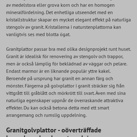
av medelstora eller grova korn och har en homogen
mineralfördelning. Det enhetliga utseendet med en
kristallstruktur skapar en mycket elegant effekt på naturliga
stengolv av granit. Kristallerna i naturstenplattorna kan
vanligtvis ses med blotta ögat.
Granitplattor passar bra med olika designprojekt runt huset.
Granit är idealisk för renovering av stengolv och trappor,
men är också lämplig för beklädnad av väggar och pelare.
Endast marmor är en liknande populär yttre kakel.
Beroende på ursprung har granit en annan färg och
mönster. Färgerna på golvplattor i granit sträcker sig från
vittgrått till gråblått och mörkrött till svart. Även med sina
naturliga egenskaper uppnår de överraskande attraktiva
effekter. Du kan också betona detta med ett smart
arrangemang och rumslig uppdelning.
Granitgolvplattor - oöverträffade