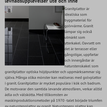
levnadsupplevelser ute och inne
Granitplattor är
idealiska som
byggmaterial för
golvvärme. Granit
lämpar sig också
utmärkt som
ytterkakel. Oavsett om
det är terrasser eller
gångstigar, uppfartar
och innergårdar är
naturstenskakel som
granitplattor optiska höjdpunkter och uppmärksammar sig
själva. Många olika mönster kan realiseras med golvplattor
i granit. Granitplattor är mycket populära i kök och badrum.
De motsvarar den samtida levande atmosfären, verkar alltid
ädla och välskötta. Med tillkomsten av
maskinproduktionsmetoder på 1970 -talet började triumfen
av naturstenplattor av granit. Naturstenens plattor kan