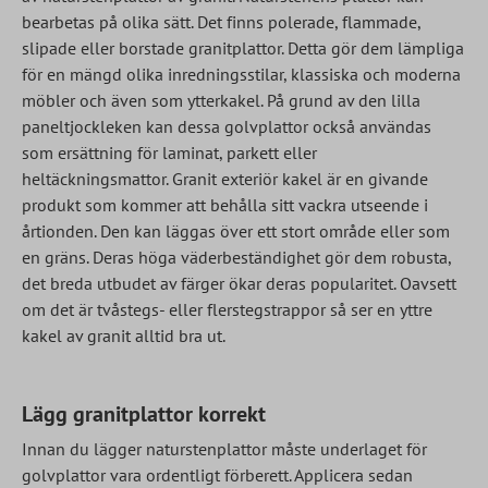
bearbetas på olika sätt. Det finns polerade, flammade,
slipade eller borstade granitplattor. Detta gör dem lämpliga
för en mängd olika inredningsstilar, klassiska och moderna
möbler och även som ytterkakel. På grund av den lilla
paneltjockleken kan dessa golvplattor också användas
som ersättning för laminat, parkett eller
heltäckningsmattor. Granit exteriör kakel är en givande
produkt som kommer att behålla sitt vackra utseende i
årtionden. Den kan läggas över ett stort område eller som
en gräns. Deras höga väderbeständighet gör dem robusta,
det breda utbudet av färger ökar deras popularitet. Oavsett
om det är tvåstegs- eller flerstegstrappor så ser en yttre
kakel av granit alltid bra ut.
Lägg granitplattor korrekt
Innan du lägger naturstenplattor måste underlaget för
golvplattor vara ordentligt förberett. Applicera sedan