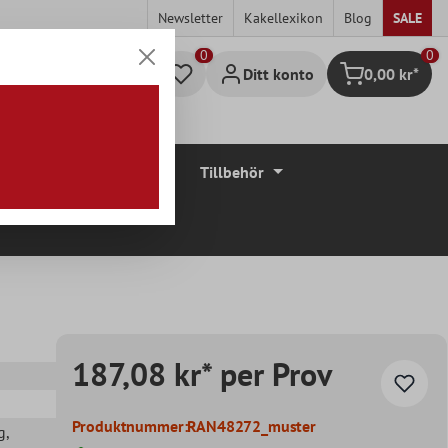
Newsletter
Kakellexikon
Blog
SALE
0
Ditt konto
0,00 kr*
Kundvagn
Golvbeläggningar
Tillbehör
187,08 kr* per Prov
Produktnummer:
RAN48272_muster
g
,