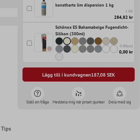
konstharts lim dispersion 1 kg
1 Bit
284,82 kr
Schönox ES Bahamabeige Fugendicht-
Silikon (300ml)
0 Bit(ar)
0,00 kr
Lägg till i kundvagnen
187,08
SEK
Ställ en fråga
Meddela mig när priset sjunker
Dela med sig
Tips