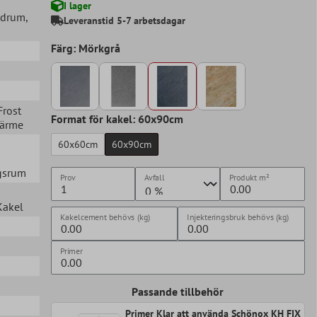
I lager
adrum
,
Leveranstid 5-7 arbetsdagar
Färg: Mörkgrå
 Frost
Format för kakel: 60x90cm
värme
60x60cm
60x90cm
agsrum
Prov
Avfall
Produkt
m²
 Kakel
Kakelcement behövs (kg)
Injekteringsbruk behövs (kg)
Primer
Passande tillbehör
Primer Klar att använda Schönox KH FIX