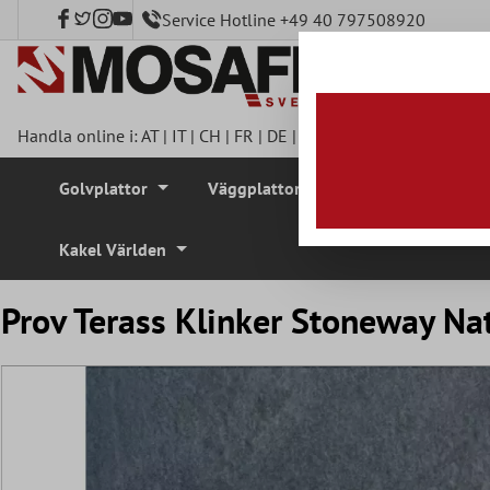
Service Hotline +49 40 797508920
l huvudinnehåll
Handla online i:
AT
|
IT
|
CH
|
FR
|
DE
|
UK
|
CZ
|
SE
|
DK
|
BE
|
NL
Golvplattor
Väggplattor
Mosaikplattor
Kakel Världen
Prov Terass Klinker Stoneway N