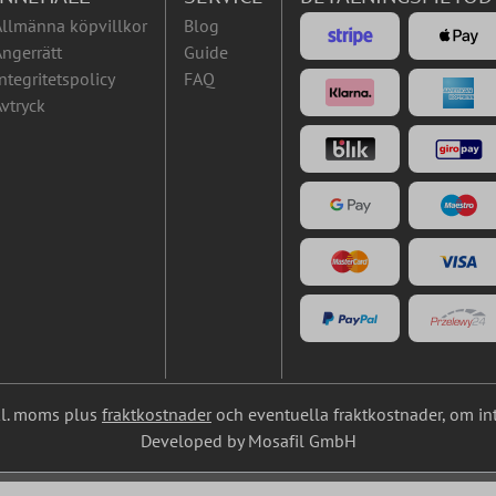
Allmänna köpvillkor
Blog
ngerrätt
Guide
ntegritetspolicy
FAQ
vtryck
nkl. moms plus
fraktkostnader
och eventuella fraktkostnader, om in
Developed by Mosafil GmbH