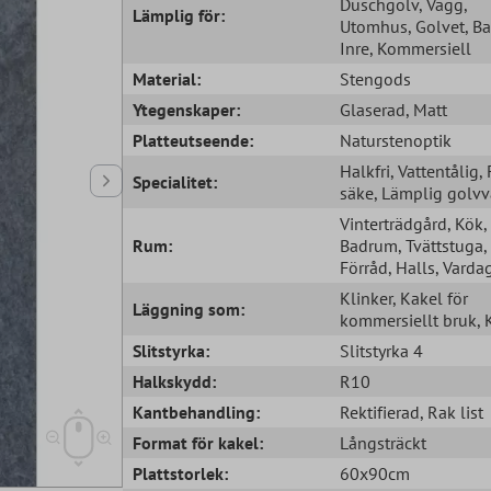
Duschgolv
, Vägg
,
Lämplig för:
Utomhus
, Golvet
, B
Inre
, Kommersiell
Material:
Stengods
Ytegenskaper:
Glaserad
, Matt
Platteutseende:
Naturstenoptik
Halkfri
, Vattentålig
,
Specialitet:
säke
, Lämplig golv
Vinterträdgård
, Kök
,
Rum:
Badrum
, Tvättstuga
,
Förråd
, Halls
, Vard
Klinker
, Kakel för
Läggning som:
kommersiellt bruk
,
Slitstyrka:
Slitstyrka 4
Halkskydd:
R10
Kantbehandling:
Rektifierad
, Rak list
Format för kakel:
Långsträckt
Plattstorlek:
60x90cm