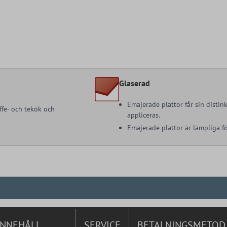
Glaserad
Emajerade plattor får sin distin
ffe- och tekök och
appliceras.
Emajerade plattor är lämpliga 
INNEHÅLL
SERVICE
BETALNINGSMETOD