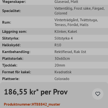
Ytegenskaper:
Glaserad
, Matt
Vattentålig
, Frost säke
, Färgad
,
Specialitet:
Colored
Vinterträdgård
, Tvättstuga
,
Rum:
Terrass
, Förråd
, Halls
Läggning som:
Klinker
, Kakel
Slitstyrka:
Slitstyrka 4
Halkskydd:
R10
Kantbehandling:
Rektifierad
, Rak list
Plattstorlek:
30x60cm
Tjocklek:
20mm
Format för kakel:
Kvadratisk
Plattserie:
Colorado
186,55 kr* per Prov
Produktnummer:
HT88842_muster