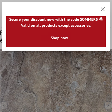
l huvudinnehåll
0
Kundv
Secure your discount now with the code SOMMER5 🌞
Valid on all products except accessories.
Prov Terass Klinker Colorado Colored
Shop now
60x60x2cm Sand