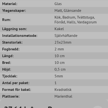
Material:
Glas
Ytegenskaper:
Matt
, Glänsande
Kök
, Badrum
, Tvättstuga
,
Rum:
Förråd
, Halls
, Vardagsrum
Läggning som:
Kakel
Installationsmetode:
Självhäftande
Stenstorlek:
23x23mm
Fogbredd:
2 mm
Längd:
10 cm
Bred:
10 cm
Höjd:
0,5 cm
Tjocklek:
5mm
Antal per paket:
1
Format för kakel:
Kvadratisk
Plattserie:
Marienthal