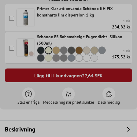
Primer Klar att använda Schönox KH FIX
konstharts lim dispersion 1 kg
1 Bit
284,82 kr
Schönox ES Bahamabeige Fugendicht- Silikon
(300ml)
1 Bit
175,52 kr
Lägg till i kundvagnen
27,64
SEK
Ställ en fråga
Meddela mig när priset sjunker
Dela med sig
Beskrivning