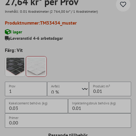
27,64 kr* per Prov
Innehåll:
0.01 Kvadratmeter
(2 764,00 kr* / 1 Kvadratmeter)
Produktnummer:
TM33434_muster
I lager
Leveranstid 4-6 arbetsdagar
Färg: Vit
Prov
Avfall
Produkt
m²
Kakelcement behövs (kg)
Injekteringsbruk behövs (kg)
Primer
Passande tillbehör