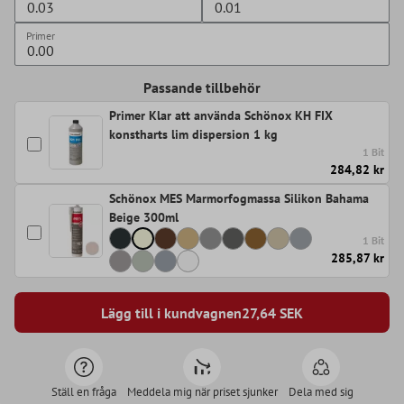
Primer
Passande tillbehör
Primer Klar att använda Schönox KH FIX
konstharts lim dispersion 1 kg
1 Bit
284,82 kr
Schönox MES Marmorfogmassa Silikon Bahama
Beige 300ml
1 Bit
285,87 kr
Lägg till i kundvagnen
27,64
SEK
Ställ en fråga
Meddela mig när priset sjunker
Dela med sig