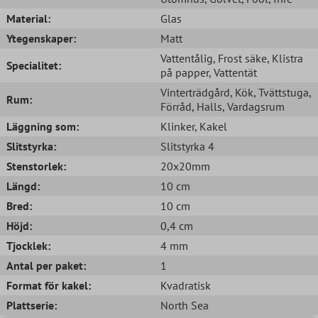
Material:
Glas
Ytegenskaper:
Matt
Vattentålig
, Frost säke
, Klistra
Specialitet:
på papper
, Vattentät
Vinterträdgård
, Kök
, Tvättstuga
,
Rum:
Förråd
, Halls
, Vardagsrum
Läggning som:
Klinker
, Kakel
Slitstyrka:
Slitstyrka 4
Stenstorlek:
20x20mm
Längd:
10 cm
Bred:
10 cm
Höjd:
0,4 cm
Tjocklek:
4 mm
Antal per paket:
1
Format för kakel:
Kvadratisk
Plattserie:
North Sea