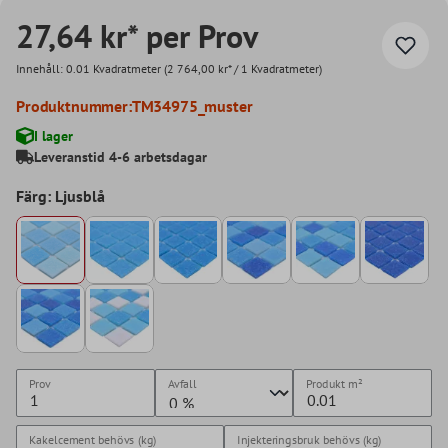
27,64 kr* per Prov
Innehåll:
0.01 Kvadratmeter
(2 764,00 kr* / 1 Kvadratmeter)
Produktnummer:
TM34975_muster
I lager
Leveranstid 4-6 arbetsdagar
Färg: Ljusblå
Prov
Avfall
Produkt
m²
Kakelcement behövs (kg)
Injekteringsbruk behövs (kg)