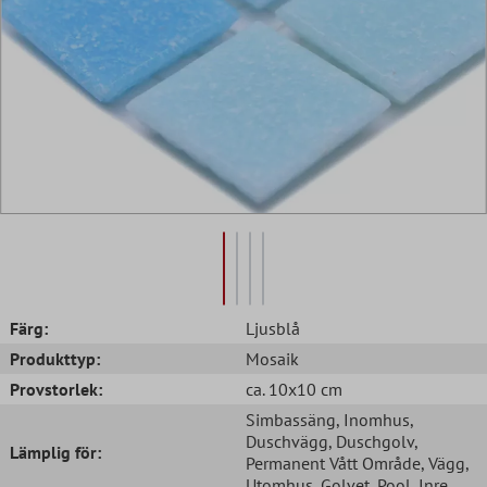
Färg:
Ljusblå
Produkttyp:
Mosaik
Provstorlek:
ca. 10x10 cm
Simbassäng
, Inomhus
,
Duschvägg
, Duschgolv
,
Lämplig för:
Permanent Vått Område
, Vägg
,
Utomhus
, Golvet
, Pool
, Inre