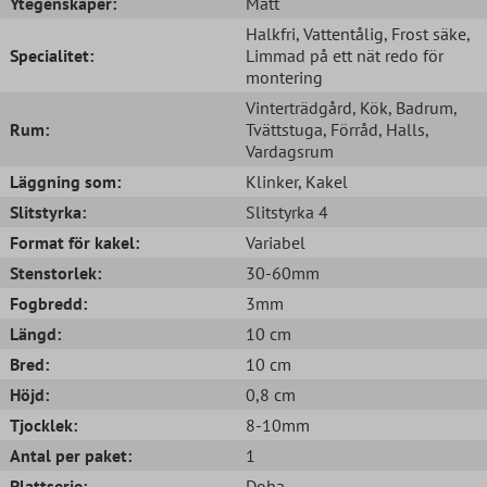
Ytegenskaper:
Matt
Halkfri
, Vattentålig
, Frost säke
,
Specialitet:
Limmad på ett nät redo för
montering
Vinterträdgård
, Kök
, Badrum
,
Rum:
Tvättstuga
, Förråd
, Halls
,
Vardagsrum
Läggning som:
Klinker
, Kakel
Slitstyrka:
Slitstyrka 4
Format för kakel:
Variabel
Stenstorlek:
30-60mm
Fogbredd:
3mm
Längd:
10 cm
Bred:
10 cm
Höjd:
0,8 cm
Tjocklek:
8-10mm
Antal per paket:
1
Plattserie:
Doha