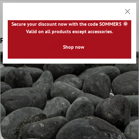
l huvudinnehåll
0
Kundv
Secure your discount now with the code SOMMER5 🌞
Valid on all products except accessories.
Prov Mosaik Småsten Mörkgrå Mix
Shop now