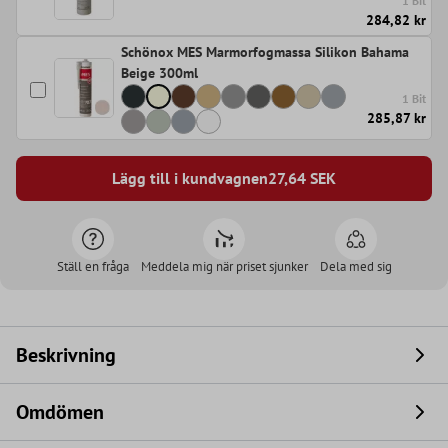
1 Bit
284,82 kr
Schönox MES Marmorfogmassa Silikon Bahama
Beige 300ml
1 Bit
285,87 kr
Lägg till i kundvagnen
27,64
SEK
Ställ en fråga
Meddela mig när priset sjunker
Dela med sig
Beskrivning
Omdömen