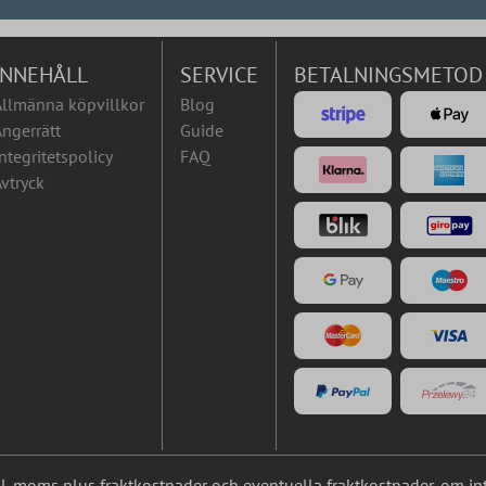
INNEHÅLL
SERVICE
BETALNINGSMETOD
Allmänna köpvillkor
Blog
ngerrätt
Guide
ntegritetspolicy
FAQ
vtryck
nkl. moms plus
fraktkostnader
och eventuella fraktkostnader, om in