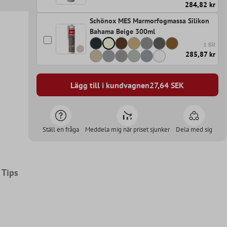
284,82 kr
Schönox MES Marmorfogmassa Silikon
Bahama Beige 300ml
1 Bit
285,87 kr
Lägg till i kundvagnen
27,64
SEK
Ställ en fråga
Meddela mig när priset sjunker
Dela med sig
Tips