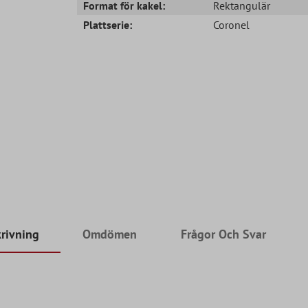
Format för kakel:
Rektangulär
Plattserie:
Coronel
rivning
Omdömen
Frågor Och Svar
g