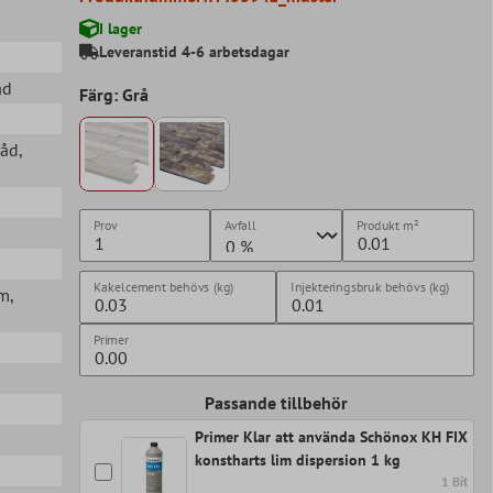
I lager
Leveranstid 4-6 arbetsdagar
ad
Färg: Grå
råd
,
Prov
Avfall
Produkt
m²
Kakelcement behövs (kg)
Injekteringsbruk behövs (kg)
mm
,
Primer
Passande tillbehör
Primer Klar att använda Schönox KH FIX
konstharts lim dispersion 1 kg
1 Bit