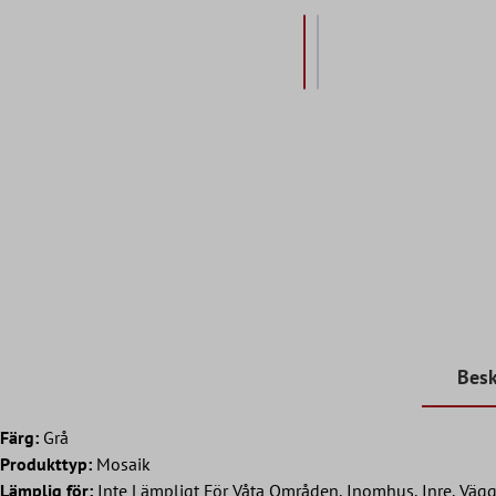
Besk
Färg:
Grå
Produkttyp:
Mosaik
Lämplig för:
Inte Lämpligt För Våta Områden, Inomhus, Inre, Väg