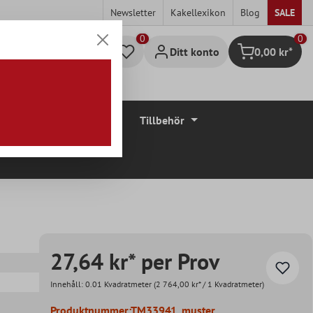
Newsletter
Kakellexikon
Blog
SALE
0
Ditt konto
0,00 kr*
Kundvagn
Golvbeläggningar
Tillbehör
27,64 kr* per Prov
Innehåll:
0.01 Kvadratmeter
(2 764,00 kr* / 1 Kvadratmeter)
Produktnummer:
TM33941_muster