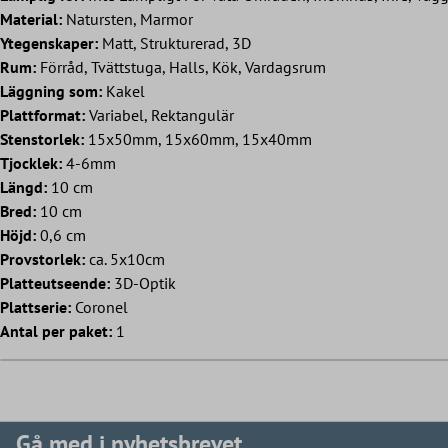
Material:
Natursten, Marmor
Ytegenskaper:
Matt, Strukturerad, 3D
Rum:
Förråd, Tvättstuga, Halls, Kök, Vardagsrum
Läggning som:
Kakel
Plattformat:
Variabel, Rektangulär
Stenstorlek:
15x50mm, 15x60mm, 15x40mm
Tjocklek:
4-6mm
Längd:
10 cm
Bred:
10 cm
Höjd:
0,6 cm
Provstorlek:
ca. 5x10cm
Platteutseende:
3D-Optik
Plattserie:
Coronel
Antal per paket:
1
Gå med i nyhetsbrevet