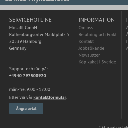
SERVICEHOTLINE
INFORMATION
Mosafil GmbH
Om oss
Rothenburgsorter Marktplatz 5
Betalning och Frakt
Å
20539 Hamburg
Kontakt
I
Germany
Jobbsökande
A
Newsletter
Köp kakel i Sverige
Support och råd på:
+4940 797508920
mån-fre, 9:00 - 17:00
Eller via vår
kontaktformulär
.
Ångra avtal
* Alla priser i