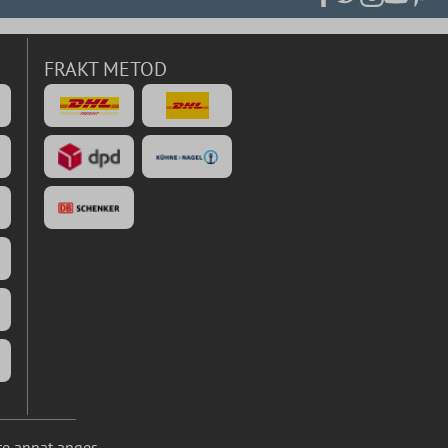
FRAKT METOD
te annat anges.