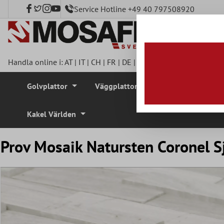
Service Hotline +49 40 797508920
l huvudinnehåll
Handla online i:
AT
|
IT
|
CH
|
FR
|
DE
|
UK
|
CZ
|
SE
|
DK
|
BE
|
NL
Golvplattor
Väggplattor
Mosaikplattor
Kakel Världen
Prov Mosaik Natursten Coronel S