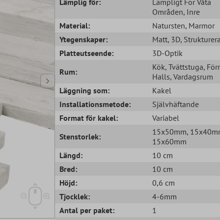
Lämplig för:
Lämpligt För Våta
Områden
, Inre
Material:
Natursten
, Marmor
Ytegenskaper:
Matt
, 3D
, Strukturer
Platteutseende:
3D-Optik
Kök
, Tvättstuga
, För
Rum:
Halls
, Vardagsrum
Läggning som:
Kakel
Installationsmetode:
Självhäftande
Format för kakel:
Variabel
15x50mm
, 15x40
Stenstorlek:
15x60mm
Längd:
10 cm
Bred:
10 cm
Höjd:
0,6 cm
Tjocklek:
4-6mm
Antal per paket:
1