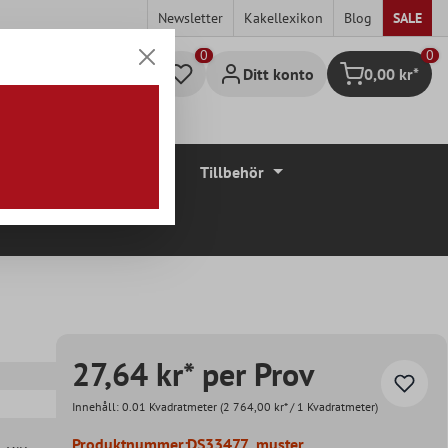
Newsletter
Kakellexikon
Blog
SALE
0
Ditt konto
0,00 kr*
Kundvagn
Golvbeläggningar
Tillbehör
27,64 kr* per Prov
Innehåll:
0.01 Kvadratmeter
(2 764,00 kr* / 1 Kvadratmeter)
Produktnummer:
DS33477_muster