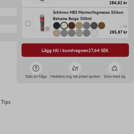
284,82 kr
Schönox MES Marmorfogmassa Silikon
Bahama Beige 300ml
1 Bit
285,87 kr
Lägg till i kundvagnen
27,64
SEK
Ställ en fråga
Meddela mig när priset sjunker
Dela med sig
Tips