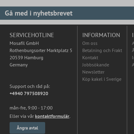
Gå med i nyhetsbrevet
SERVICEHOTLINE
INFORMATION
Mosafil GmbH
Om oss
Rothenburgsorter Marktplatz 5
Betalning och Frakt
Å
20539 Hamburg
Kontakt
I
Germany
Jobbsökande
A
Newsletter
Köp kakel i Sverige
Support och råd på:
+4940 797508920
mån-fre, 9:00 - 17:00
Eller via vår
kontaktformulär
.
Ångra avtal