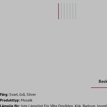
Besk
Färg:
Svart, Grå, Silver
Produkttyp:
Mosaik
Lämplig för:
Inte Lämpligt För Våta Områden, Kök, Badrum, Inomh