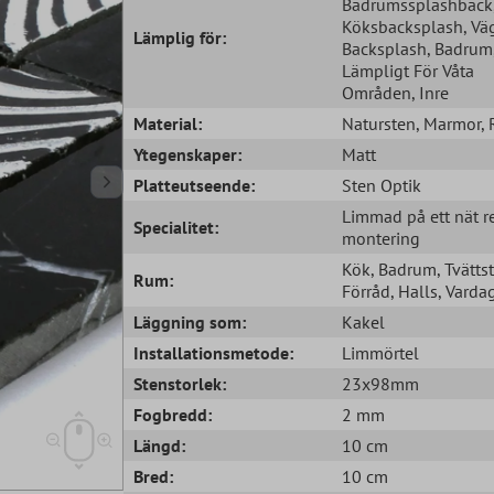
Badrumssplashback
Köksbacksplash
, Vä
Lämplig för:
Backsplash
, Badrum
Lämpligt För Våta
Områden
, Inre
Material:
Natursten
, Marmor
,
Ytegenskaper:
Matt
Platteutseende:
Sten Optik
Limmad på ett nät r
Specialitet:
montering
Kök
, Badrum
, Tvätts
Rum:
Förråd
, Halls
, Vard
Läggning som:
Kakel
Installationsmetode:
Limmörtel
Stenstorlek:
23x98mm
Fogbredd:
2 mm
Längd:
10 cm
Bred:
10 cm