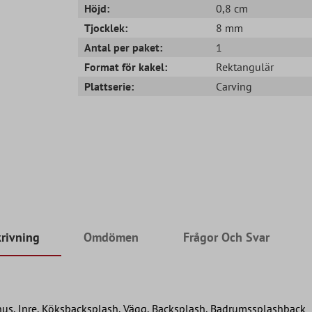
Höjd:
0,8 cm
Tjocklek:
8 mm
Antal per paket:
1
Format för kakel:
Rektangulär
Plattserie:
Carving
rivning
Omdömen
Frågor Och Svar
us, Inre, Köksbacksplash, Vägg, Backsplash, Badrumssplashback