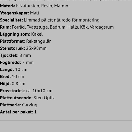
Material:
Natursten, Resin, Marmor
Ytegenskaper:
Matt
Specialitet:
Limmad på ett nät redo för montering
Rum:
Förråd, Tvättstuga, Badrum, Halls, Kök, Vardagsrum
Läggning som:
Kakel
Plattformat:
Rektangulär
Stenstorlek:
23x98mm
Tjocklek:
8 mm
Fogbredd:
2 mm
Längd:
10 cm
Bred:
10 cm
Höjd:
0,8 cm
Provstorlek:
ca. 10x10 cm
Platteutseende:
Sten Optik
Plattserie:
Carving
Antal per paket:
1