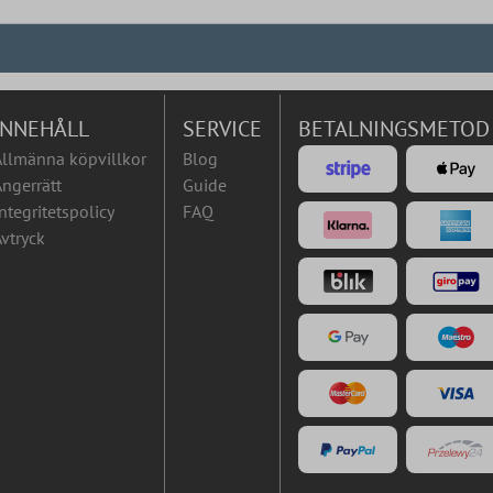
INNEHÅLL
SERVICE
BETALNINGSMETOD
Allmänna köpvillkor
Blog
ngerrätt
Guide
ntegritetspolicy
FAQ
vtryck