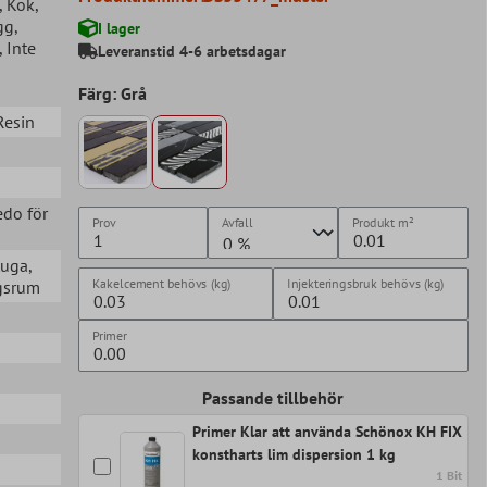
, Kök
,
gg
,
I lager
, Inte
Leveranstid 4-6 arbetsdagar
Färg: Grå
 Resin
edo för
Prov
Avfall
Produkt
m²
tuga
,
Kakelcement behövs (kg)
Injekteringsbruk behövs (kg)
agsrum
Primer
Passande tillbehör
Primer Klar att använda Schönox KH FIX
konstharts lim dispersion 1 kg
1 Bit