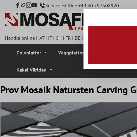
Service Hotline +49 40 797508920
l huvudinnehåll
Handla online i:
AT
|
IT
|
CH
|
FR
|
DE
|
UK
|
CZ
|
SE
|
DK
|
BE
|
NL
Golvplattor
Väggplattor
Mosaikplattor
Kakel Världen
Prov Mosaik Natursten Carving G