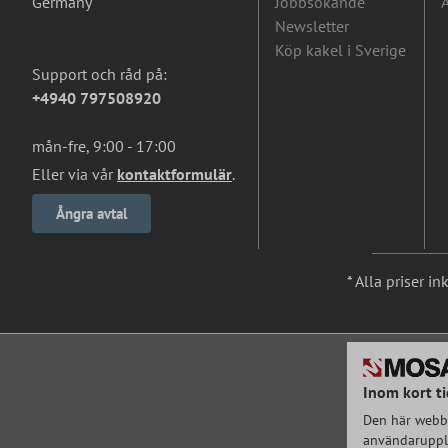
Germany
Jobbsökande
A
Newsletter
Köp kakel i Sverige
Support och råd på:
+4940 797508920
mån-fre, 9:00 - 17:00
Eller via vår
kontaktformulär
.
Ångra avtal
* Alla priser i
Inom kort ti
Den här webbp
användarupple