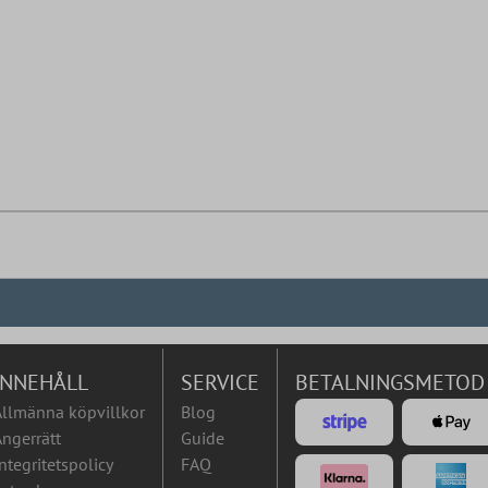
INNEHÅLL
SERVICE
BETALNINGSMETOD
Allmänna köpvillkor
Blog
ngerrätt
Guide
ntegritetspolicy
FAQ