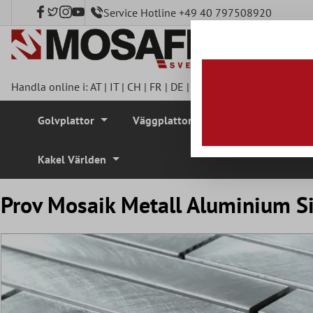
Service Hotline +49 40 797508920
l huvudinnehåll
Handla online i:
AT
|
IT
|
CH
|
FR
|
DE
|
UK
|
CZ
|
SE
|
DK
|
BE
|
NL
Golvplattor
Väggplattor
Mosaikplattor
Kakel Världen
Prov Mosaik Metall Aluminium Si