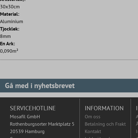
30x30cm
Material:
Aluminium
Tjocklek:
8mm
En Ark:
0,090m²
Gå med i nyhetsbrevet
SERVICEHOTLINE
INFORMATION
Mosafil GmbH
Om oss
Rothenburgsorter Marktplatz 5
Betalning och Frakt
Å
20539 Hamburg
Kontakt
I