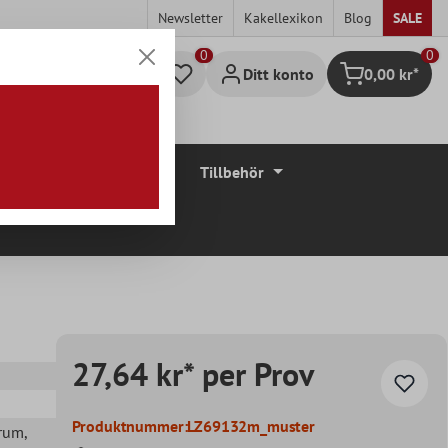
Newsletter
Kakellexikon
Blog
SALE
0
Ditt konto
0,00 kr*
Kundvagn
Golvbeläggningar
Tillbehör
27,64 kr* per Prov
Produktnummer:
LZ69132m_muster
drum
,