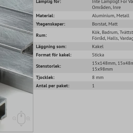
Lämplig för:
Inte Lämpligt För Vå
Områden
, Inre
Material:
Aluminium
, Metall
Ytegenskaper:
Borstat
, Matt
Kök
, Badrum
, Tvätts
Rum:
Förråd
, Halls
, Vard
Läggning som:
Kakel
Format för kakel:
Sticka
15x148mm
, 15x4
Stenstorlek:
15x98mm
Tjocklek:
8 mm
Antal per paket:
1