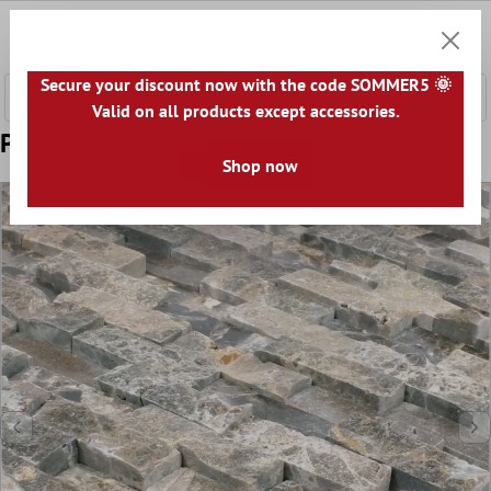
l huvudinnehåll
0
Kundv
Secure your discount now with the code SOMMER5 🌞
Valid on all products except accessories.
Prov Mosaik Marmor Sirocco Emperador 3D
Shop now