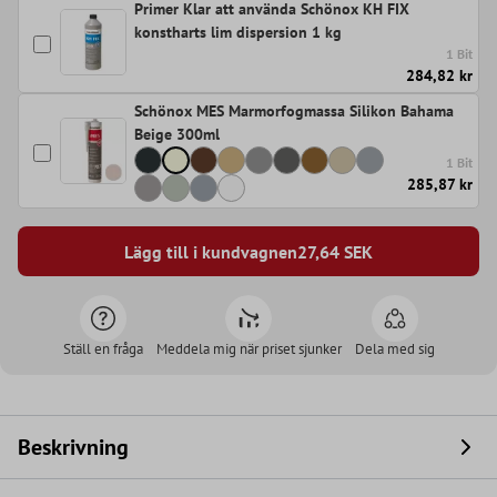
Primer Klar att använda Schönox KH FIX
konstharts lim dispersion 1 kg
1 Bit
284,82 kr
Schönox MES Marmorfogmassa Silikon Bahama
Beige 300ml
1 Bit
285,87 kr
Lägg till i kundvagnen
27,64
SEK
Ställ en fråga
Meddela mig när priset sjunker
Dela med sig
Beskrivning