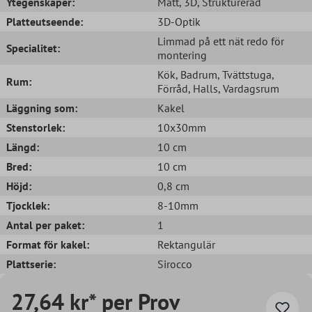
Ytegenskaper:
Matt
, 3D
, Strukturerad
Platteutseende:
3D-Optik
Limmad på ett nät redo för
Specialitet:
montering
Kök
, Badrum
, Tvättstuga
,
Rum:
Förråd
, Halls
, Vardagsrum
Läggning som:
Kakel
Stenstorlek:
10x30mm
Längd:
10 cm
Bred:
10 cm
Höjd:
0,8 cm
Tjocklek:
8-10mm
Antal per paket:
1
Format för kakel:
Rektangulär
Plattserie:
Sirocco
27,64 kr* per Prov