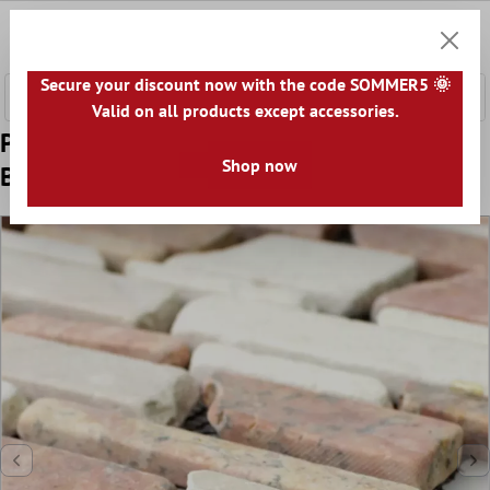
l huvudinnehåll
0
Kundv
Secure your discount now with the code SOMMER5 🌞
Valid on all products except accessories.
Prov Mosaik Marmor Natursten Brick
Shop now
Biancone Rosso