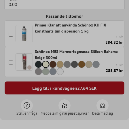
Passande tillbehör
Primer Klar att använda Schönox KH FIX
konstharts lim dispersion 1 kg
1 Bit
284,82 kr
Schönox MES Marmorfogmassa Silikon Bahama
Beige 300ml
1 Bit
285,87 kr
Lägg till i kundvagnen
27,64
SEK
Ställ en fråga
Meddela mig när priset sjunker
Dela med sig