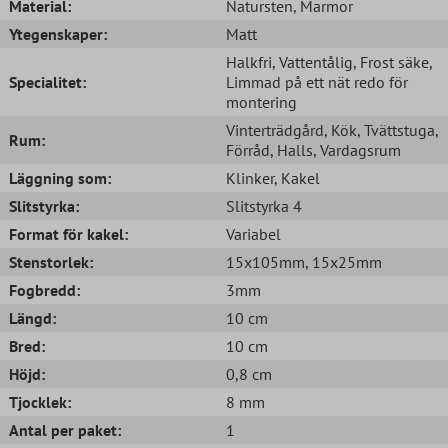
Material:
Natursten
, Marmor
Ytegenskaper:
Matt
Halkfri
, Vattentålig
, Frost säke
,
Specialitet:
Limmad på ett nät redo för
montering
Vinterträdgård
, Kök
, Tvättstuga
,
Rum:
Förråd
, Halls
, Vardagsrum
Läggning som:
Klinker
, Kakel
Slitstyrka:
Slitstyrka 4
Format för kakel:
Variabel
Stenstorlek:
15x105mm
, 15x25mm
Fogbredd:
3mm
Längd:
10 cm
Bred:
10 cm
Höjd:
0,8 cm
Tjocklek:
8 mm
Antal per paket:
1