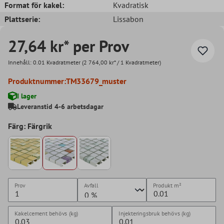
Format för kakel:
Kvadratisk
Plattserie:
Lissabon
27,64 kr* per Prov
Innehåll:
0.01 Kvadratmeter
(2 764,00 kr* / 1 Kvadratmeter)
Produktnummer:
TM33679_muster
I lager
Leveranstid 4-6 arbetsdagar
Färg: Färgrik
Prov
Avfall
Produkt
m²
Kakelcement behövs (kg)
Injekteringsbruk behövs (kg)