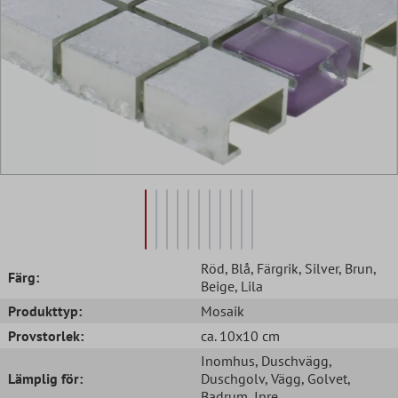
Röd
, Blå
, Färgrik
, Silver
, Brun
,
Färg:
Beige
, Lila
Produkttyp:
Mosaik
Provstorlek:
ca. 10x10 cm
Inomhus
, Duschvägg
,
Lämplig för:
Duschgolv
, Vägg
, Golvet
,
Badrum
, Inre