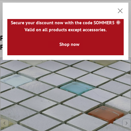
l huvudinnehåll
0
Kundv
Secure your discount now with the code SOMMER5 🌞
Valid on all products except accessories.
Prov Mosaik Lissabon Aluminium Glas Mix
Shop now
Färgrik