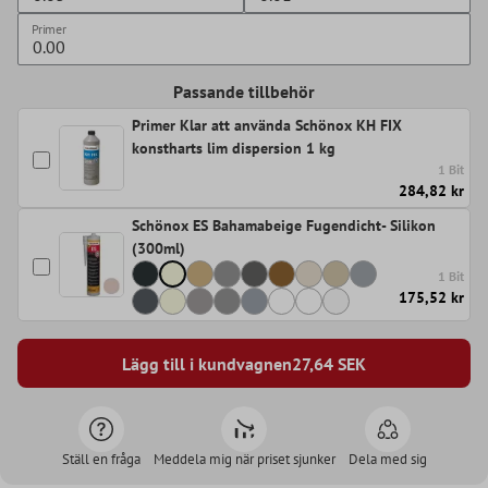
Primer
Passande tillbehör
Primer Klar att använda Schönox KH FIX
konstharts lim dispersion 1 kg
1 Bit
284,82 kr
Schönox ES Bahamabeige Fugendicht- Silikon
(300ml)
1 Bit
175,52 kr
Lägg till i kundvagnen
27,64
SEK
Ställ en fråga
Meddela mig när priset sjunker
Dela med sig