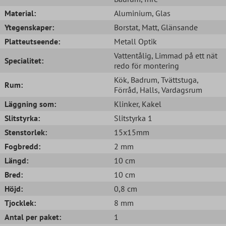
Material:
Aluminium
, Glas
Ytegenskaper:
Borstat
, Matt
, Glänsande
Platteutseende:
Metall Optik
Vattentålig
, Limmad på ett nät
Specialitet:
redo för montering
Kök
, Badrum
, Tvättstuga
,
Rum:
Förråd
, Halls
, Vardagsrum
Läggning som:
Klinker
, Kakel
Slitstyrka:
Slitstyrka 1
Stenstorlek:
15x15mm
Fogbredd:
2 mm
Längd:
10 cm
Bred:
10 cm
Höjd:
0,8 cm
Tjocklek:
8 mm
Antal per paket:
1