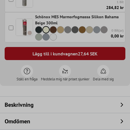
1 Bit
284,82 kr
Schönox MES Marmorfogmassa Silikon Bahama
Beige 300ml
0 Bit(ar)
0,00 kr
Lägg till i kundvagnen
27,64
SEK
Ställ en fråga
Meddela mig när priset sjunker
Dela med sig
Beskrivning
Omdömen