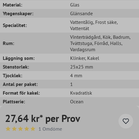
Material:
Glas
Ytegenskaper:
Glänsande
Vattentålig
, Frost säke
,
Specialitet:
Vattentät
Vinterträdgård
, Kök
, Badrum
,
Rum:
Tvättstuga
, Förråd
, Halls
,
Vardagsrum
Läggning som:
Klinker
, Kakel
Stenstorlek:
25x25 mm
Tjocklek:
4 mm
Antal per paket:
1
Format för kakel:
Kvadratisk
Plattserie:
Ocean
27,64 kr* per Prov
1 Omdöme
Genomsnittligt betyg på 5 av 5 stjärnor