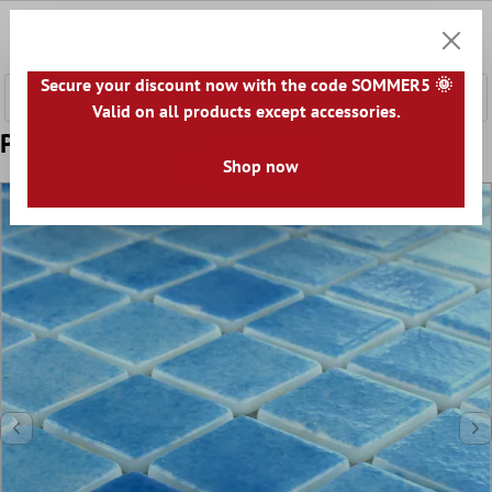
l huvudinnehåll
0
Kundv
Secure your discount now with the code SOMMER5 🌞
Valid on all products except accessories.
Prov Mosaik Glas Simbassäng Ljusblå Mix
Shop now