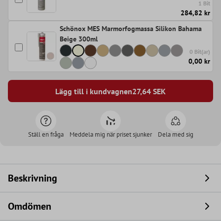
1 Bit
284,82 kr
Schönox MES Marmorfogmassa Silikon Bahama
Beige 300ml
0 Bit(ar)
0,00 kr
Lägg till i kundvagnen
27,64
SEK
Ställ en fråga
Meddela mig när priset sjunker
Dela med sig
Beskrivning
Omdömen