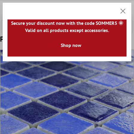
l huvudinnehåll
0
Kundv
Secure your discount now with the code SOMMER5 🌞
Valid on all products except accessories.
Prov Mosaik Glas Simbassäng Blå Mix
Shop now