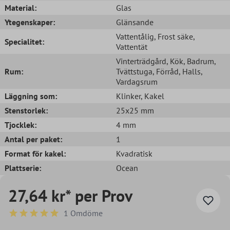
Material:
Glas
Ytegenskaper:
Glänsande
Vattentålig
, Frost säke
,
Specialitet:
Vattentät
Vinterträdgård
, Kök
, Badrum
,
Rum:
Tvättstuga
, Förråd
, Halls
,
Vardagsrum
Läggning som:
Klinker
, Kakel
Stenstorlek:
25x25 mm
Tjocklek:
4 mm
Antal per paket:
1
Format för kakel:
Kvadratisk
Plattserie:
Ocean
27,64 kr* per Prov
1 Omdöme
Genomsnittligt betyg på 5 av 5 stjärnor