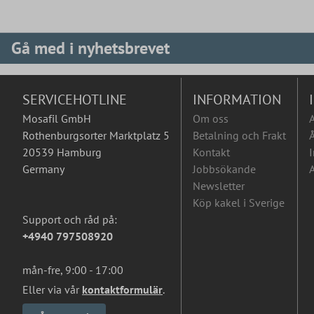
Gå med i nyhetsbrevet
SERVICEHOTLINE
INFORMATION
Mosafil GmbH
Om oss
Rothenburgsorter Marktplatz 5
Betalning och Frakt
Å
20539 Hamburg
Kontakt
I
Germany
Jobbsökande
A
Newsletter
Köp kakel i Sverige
Support och råd på:
+4940 797508920
mån-fre, 9:00 - 17:00
Eller via vår
kontaktformulär
.