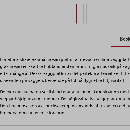
Besk
För alla älskare av små mosaikplattor är dessa trendiga väggplatto
glasmosaiken svart och ibland är den brun. En glasmosaik på vägge
efter många år. Dessa väggplattor är det perfekta alternativet till
utseenden på väggen, beroende på tid på dygnet och ljusinfall.
De mörkare stenarna ser ibland matta ut, men i kombination med d
väggar höjdpunkten i rummet. De högkvalitativa väggplattorna mo
Den fina mosaiken av spricksäker glas används ofta som en del 
boendeatmosfär även i stora rum.