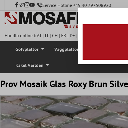
Service Hotline +49 40 797508920
l huvudinnehåll
Handla online i:
AT
|
IT
|
CH
|
FR
|
DE
|
UK
|
CZ
|
SE
|
DK
|
BE
|
NL
Golvplattor
Väggplattor
Mosaikplattor
Kakel Världen
Prov Mosaik Glas Roxy Brun Silve