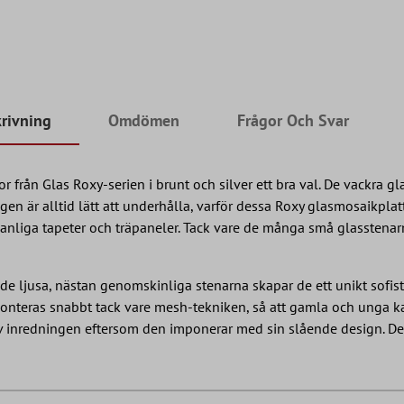
rivning
Omdömen
Frågor Och Svar
r från Glas Roxy-serien i brunt och silver ett bra val. De vackra g
n är alltid lätt att underhålla, varför dessa Roxy glasmosaikplat
 vanliga tapeter och träpaneler. Tack vare de många små glasstenarn
e ljusa, nästan genomskinliga stenarna skapar de ett unikt sofis
nteras snabbt tack vare mesh-tekniken, så att gamla och unga kan
av inredningen eftersom den imponerar med sin slående design. D