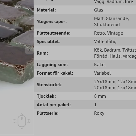
Vägg
, Badrum
, Inre
Material:
Glas
Matt
, Glänsande
,
Ytegenskaper:
Strukturerad
Platteutseende:
Retro
, Vintage
Specialitet:
Vattentålig
Kök
, Badrum
, Tvätts
Rum:
Förråd
, Halls
, Vard
Läggning som:
Kakel
Format för kakel:
Variabel
25x18mm
, 12x18
Stenstorlek:
20x18mm
, 15x18
Tjocklek:
8 mm
Antal per paket:
1
Plattserie:
Roxy