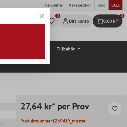
Newsletter
Kakellexikon
Blog
SALE
0
Ditt konto
0,00 kr*
Kundvagn
Golvbeläggningar
Tillbehör
27,64 kr* per Prov
Produktnummer:
LZ69419_muster
g
,