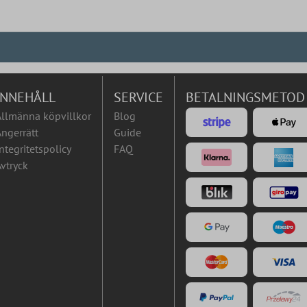
INNEHÅLL
SERVICE
BETALNINGSMETOD
Allmänna köpvillkor
Blog
ngerrätt
Guide
ntegritetspolicy
FAQ
vtryck