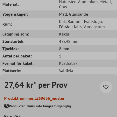
Natursten
, Aluminium
, Metall
,
Material:
Glas
Ytegenskaper:
Matt
, Glänsande
Kök
, Badrum
, Tvättstuga
,
Rum:
Förråd
, Halls
, Vardagsrum
Läggning som:
Kakel
Stenstorlek:
48x48 mm
Tjocklek:
8 mm
Antal per paket:
1
Format för kakel:
Kvadratisk
Plattserie:
Valdivia
27,64 kr* per Prov
Produktnummer:
LZ69636_muster
Produkten finns inte längre tillgänglig
Färg: Grå