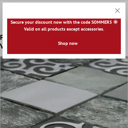
l huvudinnehåll
0
Kundv
Secure your discount now with the code SOMMER5 🌞
Valid on all products except accessories.
Prov Mosaik Glas Natursten Aluminium
Shop now
Valdivia Grå