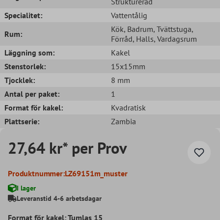
Strukturerad
Specialitet:
Vattentålig
Kök
, Badrum
, Tvättstuga
,
Rum:
Förråd
, Halls
, Vardagsrum
Läggning som:
Kakel
Stenstorlek:
15x15mm
Tjocklek:
8 mm
Antal per paket:
1
Format för kakel:
Kvadratisk
Plattserie:
Zambia
27,64 kr* per Prov
Produktnummer:
LZ69151m_muster
I lager
Leveranstid 4-6 arbetsdagar
Format för kakel: Tumlas 15