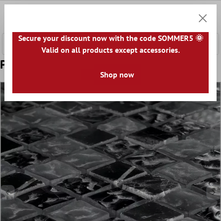
l huvudinnehåll
0
Kundv
Secure your discount now with the code SOMMER5 🌞
Valid on all products except accessories.
Prov Mosaik Glas Marmor Zambia Räffling
Shop now