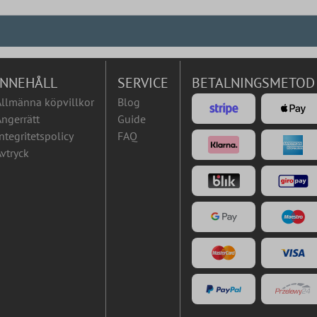
INNEHÅLL
SERVICE
BETALNINGSMETOD
Allmänna köpvillkor
Blog
ngerrätt
Guide
ntegritetspolicy
FAQ
vtryck