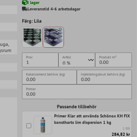
I lager
Leveranstid 4-6 arbetsdagar
Färg: Lila
tuga
,
agsrum
Prov
Avfall
Produkt
m²
Kakelcement behövs (kg)
Injekteringsbruk behövs (kg)
Primer
Passande tillbehör
Primer Klar att använda Schönox KH FIX
konstharts lim dispersion 1 kg
1 Bit
284,82 kr