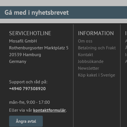
Gå med i nyhetsbrevet
SERVICEHOTLINE
INFORMATION
Mosafil GmbH
Om oss
Rothenburgsorter Marktplatz 5
Betalning och Frakt
Å
20539 Hamburg
Kontakt
I
Germany
Jobbsökande
A
Newsletter
Köp kakel i Sverige
Support och råd på:
+4940 797508920
mån-fre, 9:00 - 17:00
Eller via vår
kontaktformulär
.
Ångra avtal