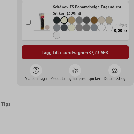
Schönox ES Bahamabeige Fugendicht-
Silikon (300ml)
0 Bit(ar)
0,00 kr
Lägg till i kundvagnen
87,23
SEK
Ställ en fråga
Meddela mig när priset sjunker
Dela med sig
Tips