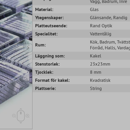
Vägg
, Badrum
, Inre
Material:
Glas
Ytegenskaper:
Glänsande
, Randig
Platteutseende:
Rand Optik
Specialitet:
Vattentålig
Kök
, Badrum
, Tvätts
Rum:
Förråd
, Halls
, Vard
Läggning som:
Kakel
Stenstorlek:
23x23mm
Tjocklek:
8 mm
Format för kakel:
Kvadratisk
Plattserie:
String