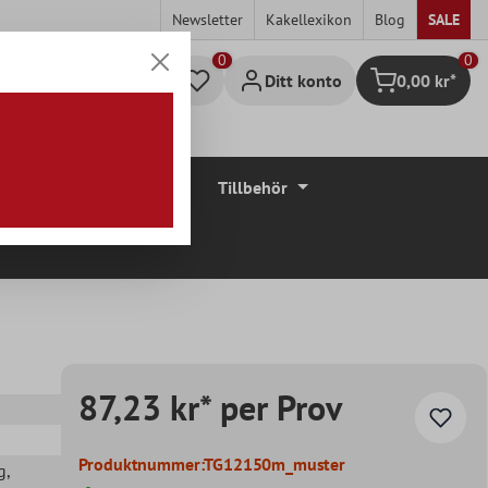
Newsletter
Kakellexikon
Blog
SALE
0
Ditt konto
0,00 kr*
Kundvagn
Golvbeläggningar
Tillbehör
87,23 kr* per Prov
Produktnummer:
TG12150m_muster
g
,