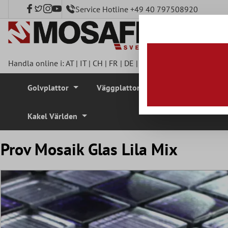
Service Hotline +49 40 797508920
l huvudinnehåll
Handla online i:
AT
|
IT
|
CH
|
FR
|
DE
|
UK
|
CZ
|
SE
|
DK
|
BE
|
NL
Golvplattor
Väggplattor
Mosaikplattor
Kakel Världen
Prov Mosaik Glas Lila Mix