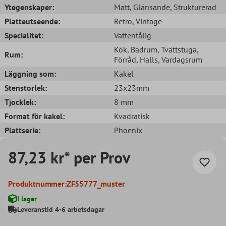
Ytegenskaper:
Matt
, Glänsande
, Strukturerad
Platteutseende:
Retro
, Vintage
Specialitet:
Vattentålig
Kök
, Badrum
, Tvättstuga
,
Rum:
Förråd
, Halls
, Vardagsrum
Läggning som:
Kakel
Stenstorlek:
23x23mm
Tjocklek:
8 mm
Format för kakel:
Kvadratisk
Plattserie:
Phoenix
87,23 kr* per Prov
Produktnummer:
ZF55777_muster
I lager
Leveranstid 4-6 arbetsdagar