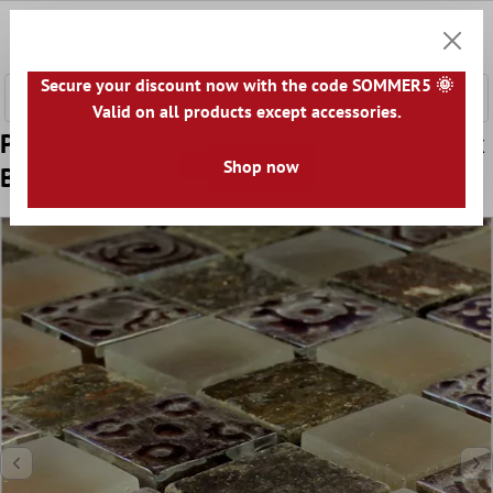
l huvudinnehåll
0
Kundv
Secure your discount now with the code SOMMER5 🌞
Valid on all products except accessories.
Prov Mosaik Glas Kalksten Marmor Phoenix
Shop now
Brun