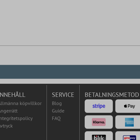
INNEHÅLL
SERVICE
BETALNINGSMETOD
Allmänna köpvillkor
Blog
ngerrätt
Guide
ntegritetspolicy
FAQ
vtryck