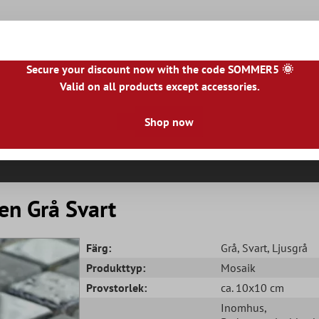
Secure your discount now with the code SOMMER5 🌞
Valid on all products except accessories.
|
IE
|
ES
|
PL
|
PT
|
FI
|
GR
|
RO
|
NO
|
HU
|
BG
|
HR
|
LU
Shop now
Naturstenplattor
Terrassplattor
Kakelkant
en Grå Svart
Färg:
Grå
, Svart
, Ljusgrå
Produkttyp:
Mosaik
Provstorlek:
ca. 10x10 cm
Inomhus
,