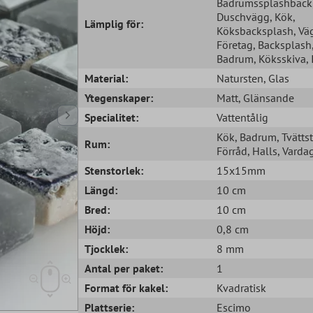
Badrumssplashback
Duschvägg
, Kök
,
Lämplig för:
Köksbacksplash
, Vä
Företag
, Backsplash
Badrum
, Köksskiva
,
Material:
Natursten
, Glas
Ytegenskaper:
Matt
, Glänsande
Specialitet:
Vattentålig
Kök
, Badrum
, Tvätts
Rum:
Förråd
, Halls
, Vard
Stenstorlek:
15x15mm
Längd:
10 cm
Bred:
10 cm
Höjd:
0,8 cm
Tjocklek:
8 mm
Antal per paket:
1
Format för kakel:
Kvadratisk
Plattserie:
Escimo