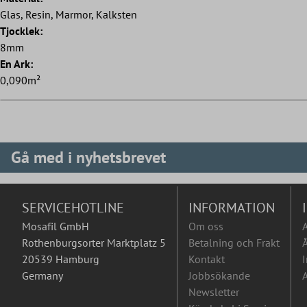
Glas, Resin, Marmor, Kalksten
Tjocklek:
8mm
En Ark:
0,090m²
Gå med i nyhetsbrevet
SERVICEHOTLINE
INFORMATION
Mosafil GmbH
Om oss
Rothenburgsorter Marktplatz 5
Betalning och Frakt
Å
20539 Hamburg
Kontakt
I
Germany
Jobbsökande
A
Newsletter