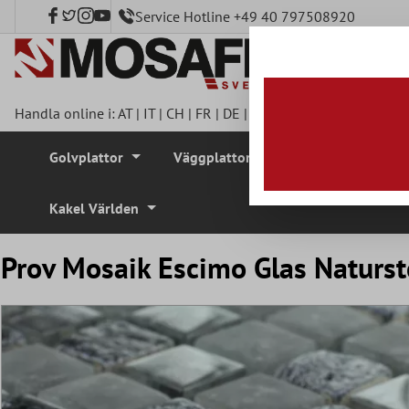
Service Hotline +49 40 797508920
l huvudinnehåll
Handla online i:
AT
|
IT
|
CH
|
FR
|
DE
|
UK
|
CZ
|
SE
|
DK
|
BE
|
NL
Golvplattor
Väggplattor
Mosaikplattor
Kakel Världen
Prov Mosaik Escimo Glas Naturst