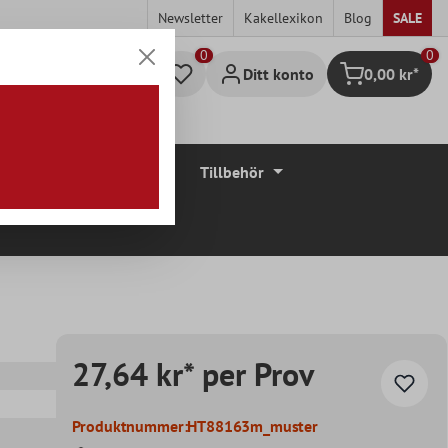
Newsletter
Kakellexikon
Blog
SALE
0
Ditt konto
0,00 kr*
Kundvagn
Golvbeläggningar
Tillbehör
27,64 kr* per Prov
Produktnummer:
HT88163m_muster