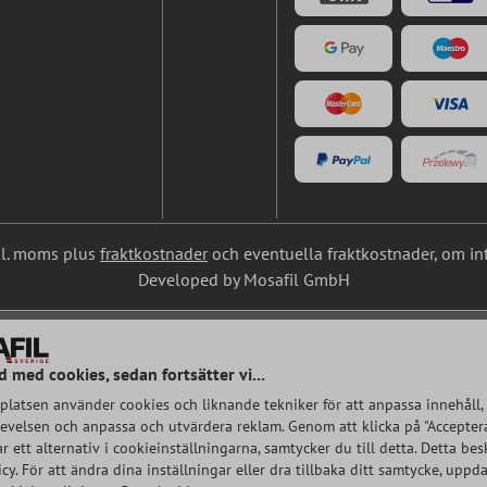
nkl. moms plus
fraktkostnader
och eventuella fraktkostnader, om in
Developed by Mosafil GmbH
d med cookies, sedan fortsätter vi...
latsen använder cookies och liknande tekniker för att anpassa innehåll, 
velsen och anpassa och utvärdera reklam. Genom att klicka på "Acceptera
rar ett alternativ i cookieinställningarna, samtycker du till detta. Detta bes
cy. För att ändra dina inställningar eller dra tillbaka ditt samtycke, uppda