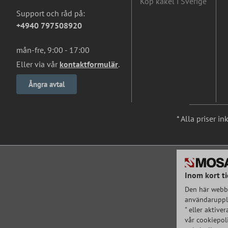
Köp kakel i Sverige
Support och råd på:
+4940 797508920
mån-fre, 9:00 - 17:00
Eller via vår
kontaktformulär
.
Ångra avtal
* Alla priser i
Inom kort ti
Den här webbp
användarupple
" eller aktive
vår cookiepoli