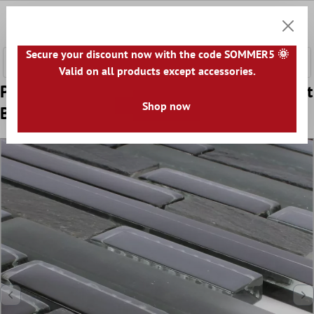
l huvudinnehåll
0
Kundv
Secure your discount now with the code SOMMER5 🌞
Valid on all products except accessories.
Prov Mosaik Apollo Natursten Glasmix Svart
Shop now
Brick