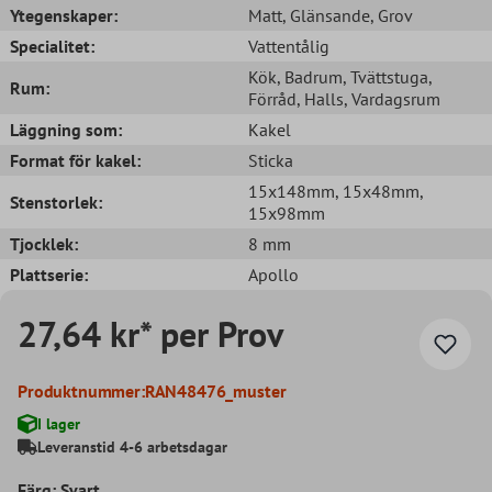
Ytegenskaper:
Matt
, Glänsande
, Grov
Specialitet:
Vattentålig
Kök
, Badrum
, Tvättstuga
,
Rum:
Förråd
, Halls
, Vardagsrum
Läggning som:
Kakel
Format för kakel:
Sticka
15x148mm
, 15x48mm
,
Stenstorlek:
15x98mm
Tjocklek:
8 mm
Plattserie:
Apollo
27,64 kr* per Prov
Produktnummer:
RAN48476_muster
I lager
Leveranstid 4-6 arbetsdagar
Färg: Svart