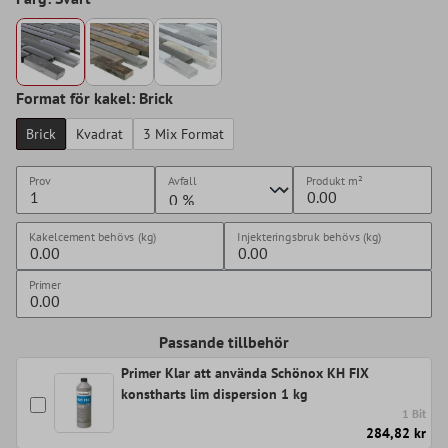
Format för kakel: Brick
Brick
Kvadrat
3 Mix Format
Prov
Avfall
Produkt
m²
Kakelcement behövs (kg)
Injekteringsbruk behövs (kg)
Primer
Passande tillbehör
Primer Klar att använda Schönox KH FIX
konstharts lim dispersion 1 kg
1 Bit
284,82 kr