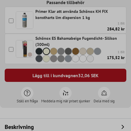
Passande tillbehör
Primer Klar att använda Schönox KH FIX
konstharts lim dispersion 1 kg
1 Bit
284,82 kr
Schönox ES Bahamabeige Fugendicht- Silikon
(300ml)
1 Bit
175,52 kr
Lägg till i kundvagnen
32,06
SEK
Ställ en fråga
Meddela mig när priset sjunker
Dela med sig
Beskrivning