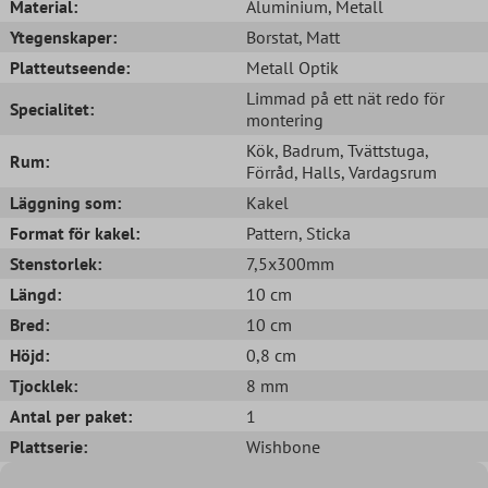
Material:
Aluminium
, Metall
Ytegenskaper:
Borstat
, Matt
Platteutseende:
Metall Optik
Limmad på ett nät redo för
Specialitet:
montering
Kök
, Badrum
, Tvättstuga
,
Rum:
Förråd
, Halls
, Vardagsrum
Läggning som:
Kakel
Format för kakel:
Pattern
, Sticka
Stenstorlek:
7,5x300mm
Längd:
10 cm
Bred:
10 cm
Höjd:
0,8 cm
Tjocklek:
8 mm
Antal per paket:
1
Plattserie:
Wishbone