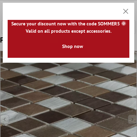
l huvudinnehåll
0
Kundv
Secure your discount now with the code SOMMER5 🌞
Valid on all products except accessories.
Prov Mosaik Aluminium Koppar Mix
Shop now