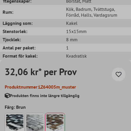
Ytegenskaper:
Borstat
, Matt
Kök
, Badrum
, Tvättstuga
,
Rum:
Förråd
, Halls
, Vardagsrum
Läggning som:
Kakel
Stenstorlek:
15x15mm
Tjocklek:
8 mm
Antal per paket:
1
Format för kakel:
Kvadratisk
32,06 kr* per Prov
Produktnummer:
LZ64005m_muster
Produkten finns inte längre tillgänglig
Färg: Brun