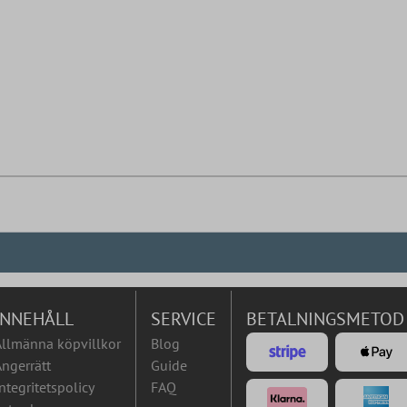
INNEHÅLL
SERVICE
BETALNINGSMETOD
Allmänna köpvillkor
Blog
ngerrätt
Guide
ntegritetspolicy
FAQ