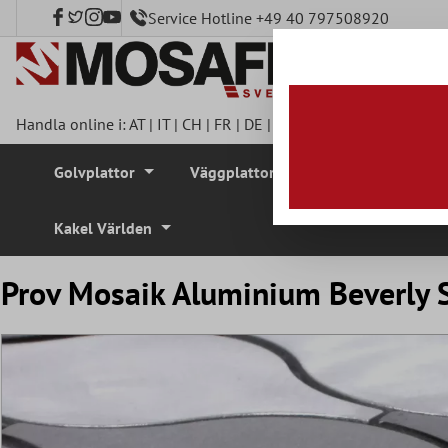
Service Hotline +49 40 797508920
l huvudinnehåll
Handla online i:
AT
|
IT
|
CH
|
FR
|
DE
|
UK
|
CZ
|
SE
|
DK
|
BE
|
NL
Golvplattor
Väggplattor
Mosaikplattor
Kakel Världen
Prov Mosaik Aluminium Beverly S