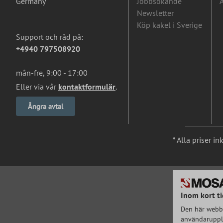
Germany
Jobbsökande
A
Newsletter
Köp kakel i Sverige
Support och råd på:
+4940 797508920
mån-fre, 9:00 - 17:00
Eller via vår
kontaktformulär
.
Ångra avtal
* Alla priser i
Inom kort ti
Den här webbp
användarupple