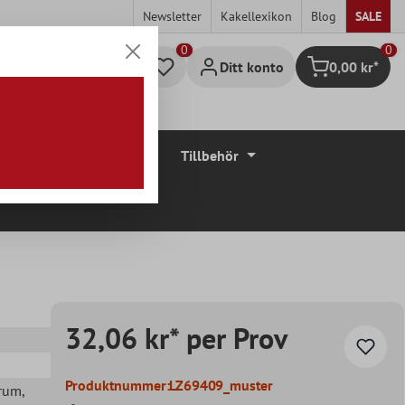
Newsletter
Kakellexikon
Blog
SALE
0
Ditt konto
0,00 kr*
Kundvagn
Golvbeläggningar
Tillbehör
32,06 kr* per Prov
Produktnummer:
LZ69409_muster
drum
,