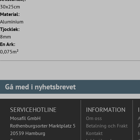
30x25cm
Material:
Aluminium
Tjocklek:
8mm
En Ark:
0,075m²
Gå med i nyhetsbrevet
SERVICEHOTLINE
INFORMATION
Mosafil GmbH
Om oss
Rothenburgsorter Marktplatz 5
Betalning och Frakt
Å
20539 Hamburg
Kontakt
I