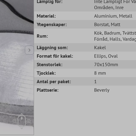
Lämplig för:
Inte Lämpligt För Vå
Områden
, Inre
Material:
Aluminium
, Metall
Ytegenskaper:
Borstat
, Matt
Kök
, Badrum
, Tvätts
Rum:
Förråd
, Halls
, Vard
Läggning som:
Kakel
Format för kakel:
Ellips
, Oval
Stenstorlek:
70x150mm
Tjocklek:
8 mm
Antal per paket:
1
Plattserie:
Beverly