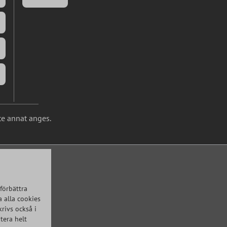
te annat anges.
förbättra
 alla cookies
krivs också i
tera helt