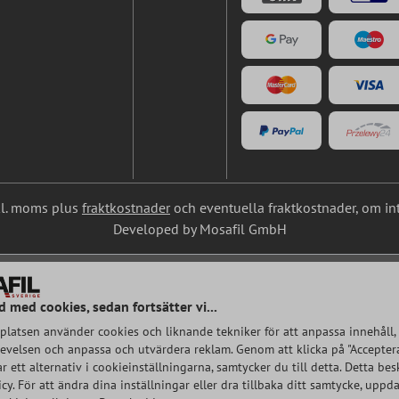
nkl. moms plus
fraktkostnader
och eventuella fraktkostnader, om in
Developed by Mosafil GmbH
d med cookies, sedan fortsätter vi...
latsen använder cookies och liknande tekniker för att anpassa innehåll, 
velsen och anpassa och utvärdera reklam. Genom att klicka på "Acceptera
rar ett alternativ i cookieinställningarna, samtycker du till detta. Detta bes
cy. För att ändra dina inställningar eller dra tillbaka ditt samtycke, uppda