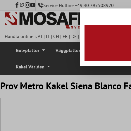
Service Hotline +49 40 797508920
l huvudinnehåll
Handla online i:
AT
|
IT
|
CH
|
FR
|
DE
|
UK
|
CZ
|
SE
|
DK
|
BE
|
NL
Golvplattor
Väggplattor
Mosaikplattor
Kakel Världen
Prov Metro Kakel Siena Blanco 