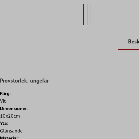
Besk
Provstorlek: ungefär
Färg:
Vit
Dimensioner:
10x20cm
Yta:
Glänsande
Material: