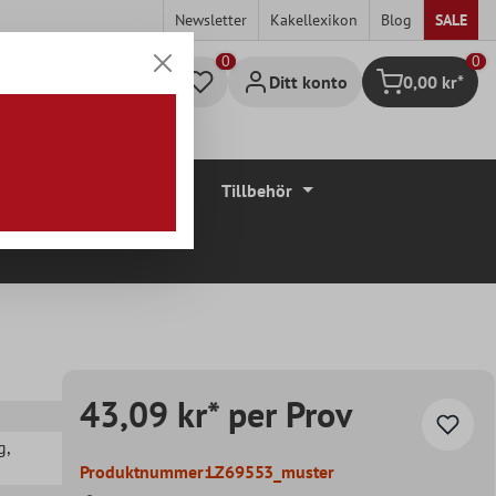
Newsletter
Kakellexikon
Blog
SALE
0
Ditt konto
0,00 kr*
Kundvagn
Golvbeläggningar
Tillbehör
43,09 kr* per Prov
g
,
Produktnummer:
LZ69553_muster