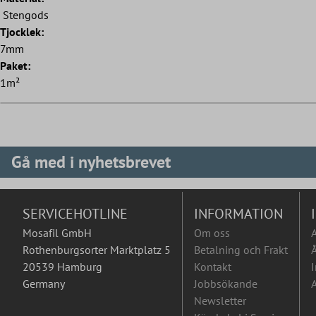
Stengods
Tjocklek:
7mm
Paket:
1m²
Gå med i nyhetsbrevet
SERVICEHOTLINE
INFORMATION
Mosafil GmbH
Om oss
Rothenburgsorter Marktplatz 5
Betalning och Frakt
Å
20539 Hamburg
Kontakt
I
Germany
Jobbsökande
A
Newsletter