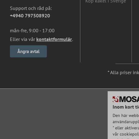
Köp kakel i Sverige
Support och råd på:
+4940 797508920
mån-fre, 9:00 - 17:00
Eller via vår
kontaktformulär
.
Ångra avtal
* Alla priser i
Inom kort ti
Den här webbp
användarupple
" eller aktive
vår cookiepoli