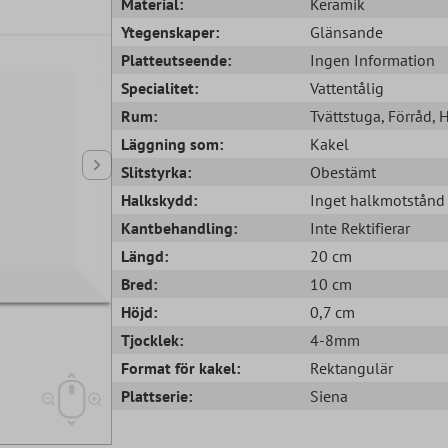
Material:
Keramik
Ytegenskaper:
Glänsande
Platteutseende:
Ingen Information
Specialitet:
Vattentålig
Rum:
Tvättstuga
, Förråd
, 
Läggning som:
Kakel
Slitstyrka:
Obestämt
Halkskydd:
Inget halkmotstånd
Kantbehandling:
Inte Rektifierar
Längd:
20 cm
Bred:
10 cm
Höjd:
0,7 cm
Tjocklek:
4-8mm
Format för kakel:
Rektangulär
Plattserie:
Siena