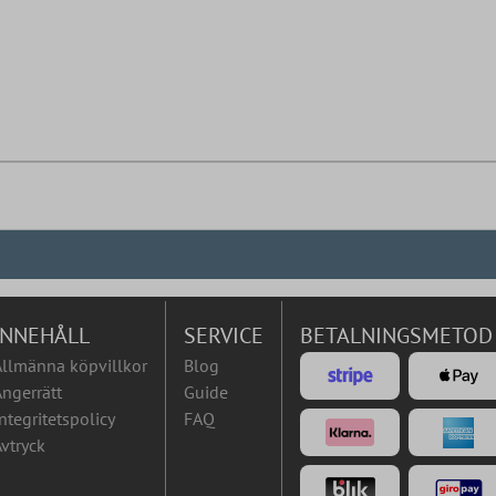
INNEHÅLL
SERVICE
BETALNINGSMETOD
Allmänna köpvillkor
Blog
ngerrätt
Guide
ntegritetspolicy
FAQ
vtryck