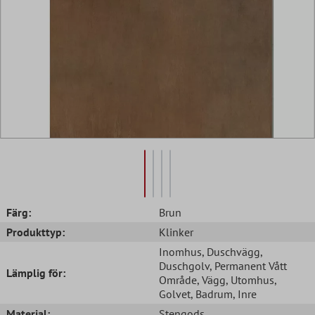
Färg:
Brun
Produkttyp:
Klinker
Inomhus
, Duschvägg
,
Duschgolv
, Permanent Vått
Lämplig för:
Område
, Vägg
, Utomhus
,
Golvet
, Badrum
, Inre
Material:
Stengods