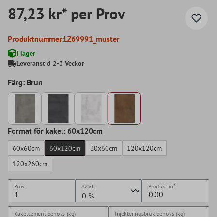
87,23 kr* per Prov
Produktnummer:
LZ69991_muster
I lager
Leveranstid 2-3 Veckor
Färg: Brun
Format för kakel: 60x120cm
60x60cm
60x120cm
30x60cm
120x120cm
120x260cm
Prov
Avfall
Produkt
m²
Kakelcement behövs (kg)
Injekteringsbruk behövs (kg)