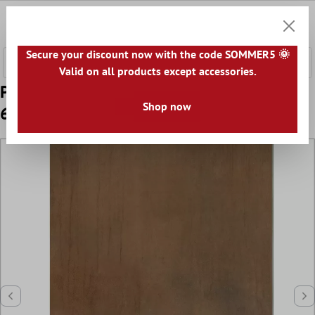
l huvudinnehåll
0
Kundv
Secure your discount now with the code SOMMER5 🌞
Valid on all products except accessories.
Prov Klinker Tycoon Betong Optik R10 Brun
Shop now
60x120cm