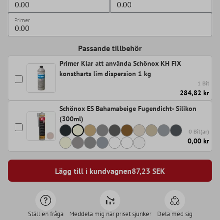
Primer
Passande tillbehör
Primer Klar att använda Schönox KH FIX
konstharts lim dispersion 1 kg
1 Bit
284,82 kr
Schönox ES Bahamabeige Fugendicht- Silikon
(300ml)
0 Bit(ar)
0,00 kr
Lägg till i kundvagnen
87,23
SEK
Ställ en fråga
Meddela mig när priset sjunker
Dela med sig