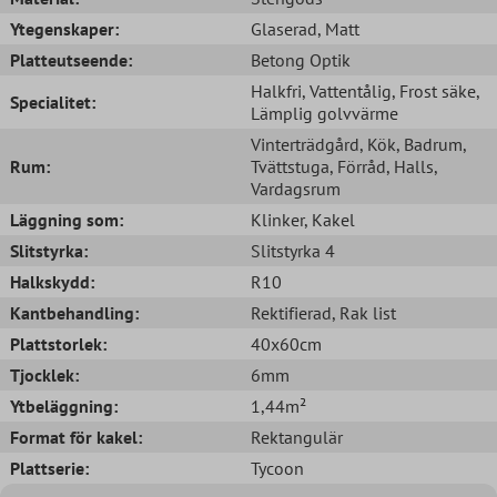
Ytegenskaper:
Glaserad
, Matt
Platteutseende:
Betong Optik
Halkfri
, Vattentålig
, Frost säke
,
Specialitet:
Lämplig golvvärme
Vinterträdgård
, Kök
, Badrum
,
Rum:
Tvättstuga
, Förråd
, Halls
,
Vardagsrum
Läggning som:
Klinker
, Kakel
Slitstyrka:
Slitstyrka 4
Halkskydd:
R10
Kantbehandling:
Rektifierad
, Rak list
Plattstorlek:
40x60cm
Tjocklek:
6mm
Ytbeläggning:
1,44m²
Format för kakel:
Rektangulär
Plattserie:
Tycoon