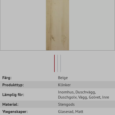
Färg:
Beige
Produkttyp:
Klinker
Inomhus
, Duschvägg
,
Lämplig för:
Duschgolv
, Vägg
, Golvet
, Inre
Material:
Stengods
Ytegenskaper:
Glaserad
, Matt