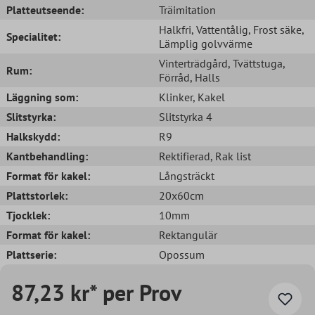
Platteutseende:
Träimitation
Halkfri
, Vattentålig
, Frost säke
,
Specialitet:
Lämplig golvvärme
Vinterträdgård
, Tvättstuga
,
Rum:
Förråd
, Halls
Läggning som:
Klinker
, Kakel
Slitstyrka:
Slitstyrka 4
Halkskydd:
R9
Kantbehandling:
Rektifierad
, Rak list
Format för kakel:
Långsträckt
Plattstorlek:
20x60cm
Tjocklek:
10mm
Format för kakel:
Rektangulär
Plattserie:
Opossum
87,23 kr* per Prov