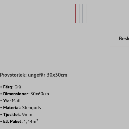
Besk
Provstorlek: ungefär 30x30cm
•
Färg:
Grå
•
Dimensioner:
30x60cm
•
Yta:
Matt
•
Material:
Stengods
•
Tjocklek:
9mm
•
Ett Paket:
1,44m²