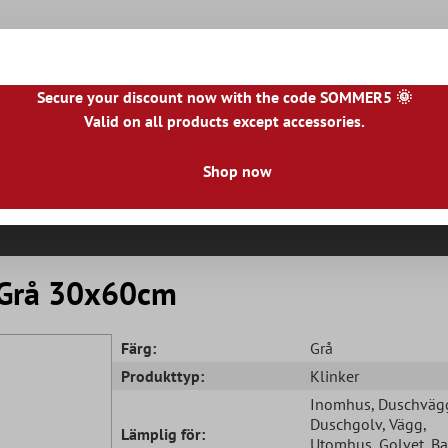
Secure your discount now with the code SOMMER5 🌞
Valid on all products except accessories.
|
IE
|
ES
|
PL
|
PT
|
FI
|
GR
|
RO
|
NO
|
HU
|
BG
|
HR
|
LU
Shop now
Naturstenplattor
Terrassplattor
Kakelkant
a Grå 30x60cm
Färg:
Grå
Produkttyp:
Klinker
Inomhus
, Duschväg
Duschgolv
, Vägg
,
Lämplig för:
Utomhus
, Golvet
, B