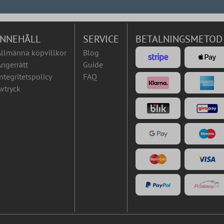
INNEHÅLL
SERVICE
BETALNINGSMETOD
Allmänna köpvillkor
Blog
ngerrätt
Guide
ntegritetspolicy
FAQ
vtryck