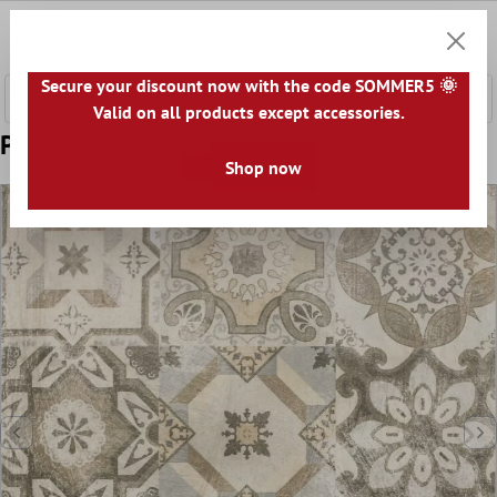
l huvudinnehåll
0
Kundv
Secure your discount now with the code SOMMER5 🌞
Valid on all products except accessories.
Prov Klinker Oriental Colours
Shop now