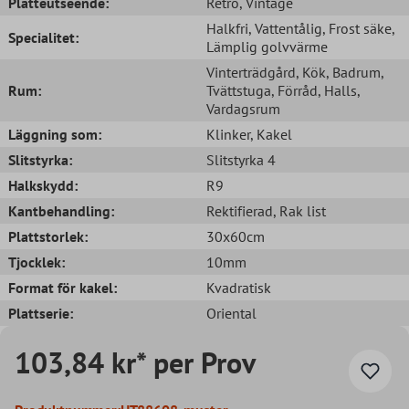
Platteutseende:
Retro
, Vintage
Halkfri
, Vattentålig
, Frost säke
,
Specialitet:
Lämplig golvvärme
Vinterträdgård
, Kök
, Badrum
,
Rum:
Tvättstuga
, Förråd
, Halls
,
Vardagsrum
Läggning som:
Klinker
, Kakel
Slitstyrka:
Slitstyrka 4
Halkskydd:
R9
Kantbehandling:
Rektifierad
, Rak list
Plattstorlek:
30x60cm
Tjocklek:
10mm
Format för kakel:
Kvadratisk
Plattserie:
Oriental
103,84 kr* per Prov