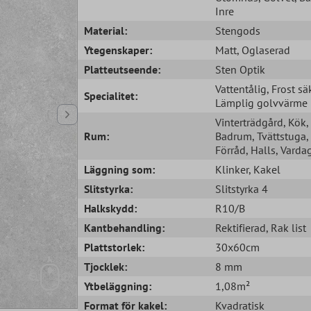
Inre
Material:
Stengods
Ytegenskaper:
Matt
, Oglaserad
Platteutseende:
Sten Optik
Vattentålig
, Frost sä
Specialitet:
Lämplig golvvärme
Vinterträdgård
, Kök
,
Rum:
Badrum
, Tvättstuga
,
Förråd
, Halls
, Vard
Läggning som:
Klinker
, Kakel
Slitstyrka:
Slitstyrka 4
Halkskydd:
R10/B
Kantbehandling:
Rektifierad
, Rak list
Plattstorlek:
30x60cm
Tjocklek:
8 mm
Ytbeläggning:
1,08m²
Format för kakel:
Kvadratisk