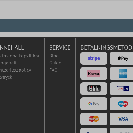
INNEHÅLL
SERVICE
BETALNINGSMETOD
Allmänna köpvillkor
Blog
ngerrätt
Guide
ntegritetspolicy
FAQ
vtryck