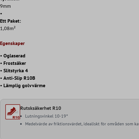
9mm
•
Ett Paket:
1,08m²
Egenskaper
•
Oglaserad
•
Frostsäker
•
Slitstyrka 4
•
Anti-Slip R10B
•
Lämplig golvvärme
Rutsksäkerhet R10
Lutningsvinkel 10-19°
Medelvärde av friktionsvärdet, idealiskt för områden som ka