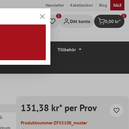
Newsletter
Kakellexikon
Blog
SALE
0
Ditt konto
0,00 kr*
Kundvagn
Golvbeläggningar
Tillbehör
131,38 kr* per Prov
g
,
Produktnummer:
ZF55108_muster
adrum
,