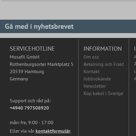
Gå med i nyhetsbrevet
SERVICEHOTLINE
INFORMATION
Mosafil GmbH
Om oss
Rothenburgsorter Marktplatz 5
Betalning och Frakt
Å
20539 Hamburg
Kontakt
I
Germany
Jobbsökande
A
Newsletter
Köp kakel i Sverige
Support och råd på:
+4940 797508920
mån-fre, 9:00 - 17:00
Eller via vår
kontaktformulär
.