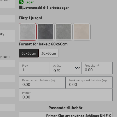
I lager
Leveranstid 6-8 arbetsdagar
Färg: Ljusgrå
ke
,
Format för kakel: 60x60cm
60x60cm
30x60cm
agsrum
Prov
Avfall
Produkt
m²
Kakelcement behövs (kg)
Injekteringsbruk behövs (kg)
Primer
Passande tillbehör
Primer Klar att använda Schönox KH FIX