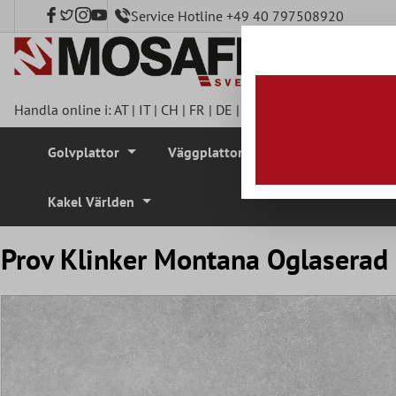
Service Hotline +49 40 797508920
l huvudinnehåll
Handla online i:
AT
|
IT
|
CH
|
FR
|
DE
|
UK
|
CZ
|
SE
|
DK
|
BE
|
NL
Golvplattor
Väggplattor
Mosaikplattor
Kakel Världen
Prov Klinker Montana Oglaserad