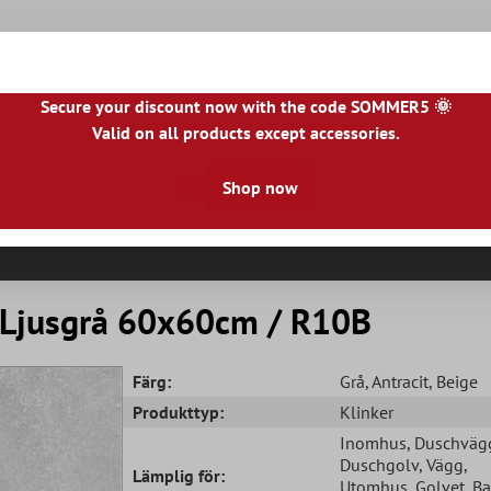
Secure your discount now with the code SOMMER5 🌞
Valid on all products except accessories.
|
IE
|
ES
|
PL
|
PT
|
FI
|
GR
|
RO
|
NO
|
HU
|
BG
|
HR
|
LU
Shop now
Naturstenplattor
Terrassplattor
Kakelkant
 Ljusgrå 60x60cm / R10B
Färg:
Grå
, Antracit
, Beige
Produkttyp:
Klinker
Inomhus
, Duschväg
Duschgolv
, Vägg
,
Lämplig för:
Utomhus
, Golvet
, B