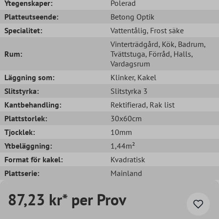
Ytegenskaper:
Polerad
Platteutseende:
Betong Optik
Specialitet:
Vattentålig
, Frost säke
Vinterträdgård
, Kök
, Badrum
,
Rum:
Tvättstuga
, Förråd
, Halls
,
Vardagsrum
Läggning som:
Klinker
, Kakel
Slitstyrka:
Slitstyrka 3
Kantbehandling:
Rektifierad
, Rak list
Plattstorlek:
30x60cm
Tjocklek:
10mm
Ytbeläggning:
1,44m²
Format för kakel:
Kvadratisk
Plattserie:
Mainland
87,23 kr* per Prov