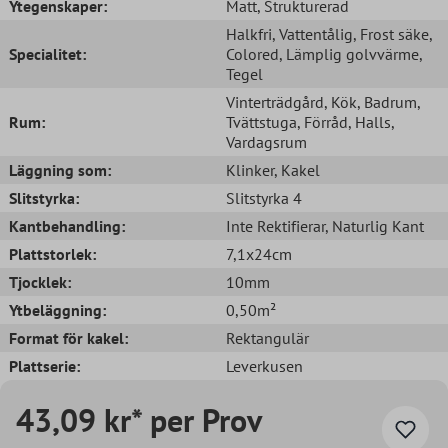
Ytegenskaper:
Matt
, Strukturerad
Halkfri
, Vattentålig
, Frost säke
,
Specialitet:
Colored
, Lämplig golvvärme
,
Tegel
Vinterträdgård
, Kök
, Badrum
,
Rum:
Tvättstuga
, Förråd
, Halls
,
Vardagsrum
Läggning som:
Klinker
, Kakel
Slitstyrka:
Slitstyrka 4
Kantbehandling:
Inte Rektifierar
, Naturlig Kant
Plattstorlek:
7,1x24cm
Tjocklek:
10mm
Ytbeläggning:
0,50m²
Format för kakel:
Rektangulär
Plattserie:
Leverkusen
43,09 kr* per Prov