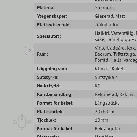
Material:
Stengods
Ytegenskaper:
Glaserad
, Matt
Platteutseende:
Träimitation
Halkfri
, Vattentålig
,
Specialitet:
säke
, Lämplig golv
Vinterträdgård
, Kök
,
Rum:
Badrum
, Tvättstuga
,
Förråd
, Halls
, Vard
Läggning som:
Klinker
, Kakel
Slitstyrka:
Slitstyrka 4
Halkskydd:
R9
Kantbehandling:
Rektifierad
, Rak list
Format för kakel:
Långsträckt
Plattstorlek:
20x60cm
Tjocklek:
10mm
Format för kakel:
Rektangulär
Plattserie:
Herakles