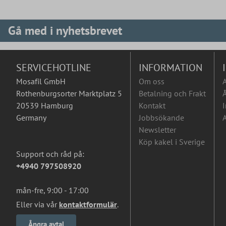
Gå med i nyhetsbrevet
SERVICEHOTLINE
INFORMATION
Mosafil GmbH
Om oss
Rothenburgsorter Marktplatz 5
Betalning och Frakt
Å
20539 Hamburg
Kontakt
I
Germany
Jobbsökande
A
Newsletter
Köp kakel i Sverige
Support och råd på:
+4940 797508920
mån-fre, 9:00 - 17:00
Eller via vår
kontaktformulär
.
Ångra avtal