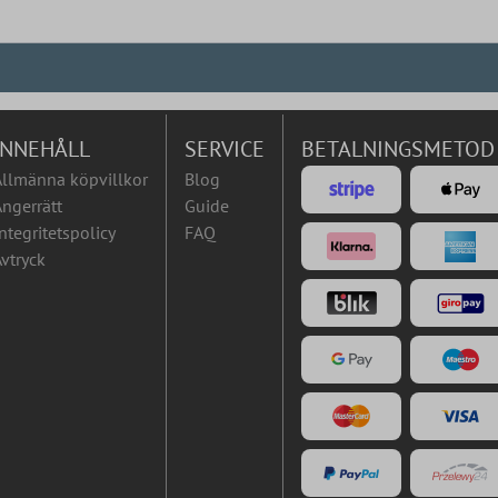
INNEHÅLL
SERVICE
BETALNINGSMETOD
Allmänna köpvillkor
Blog
ngerrätt
Guide
ntegritetspolicy
FAQ
vtryck