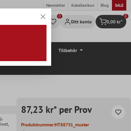
Newsletter
Kakellexikon
Blog
SALE
0
Ditt konto
0,00 kr*
Kundvagn
Golvbeläggningar
Tillbehör
87,23 kr* per Prov
g
,
olvet
,
Produktnummer:
HT88751_muster