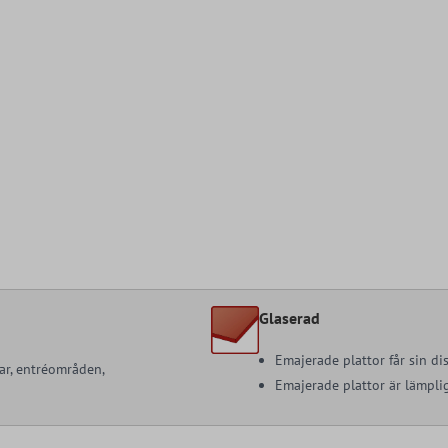
Glaserad
Emajerade plattor får sin di
ar, entréområden,
Emajerade plattor är lämpli