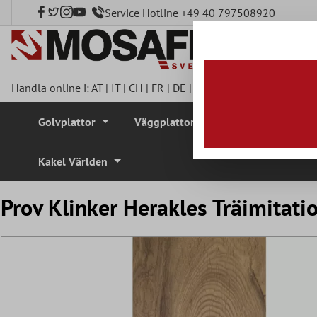
Service Hotline +49 40 797508920
l huvudinnehåll
Handla online i:
AT
|
IT
|
CH
|
FR
|
DE
|
UK
|
CZ
|
SE
|
DK
|
BE
|
NL
Golvplattor
Väggplattor
Mosaikplattor
Kakel Världen
Prov Klinker Herakles Träimita