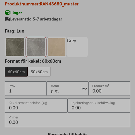
Produktnummer:
RAN48680_muster
I lager
Leveranstid 5-7 arbetsdagar
Färg: Lux
Grey
Format för kakel: 60x60cm
60x60cm
30x60cm
Prov
Avfall
Produkt
m²
Kakelcement behövs (kg)
Injekteringsbruk behövs (kg)
Primer
Passande tillbehör