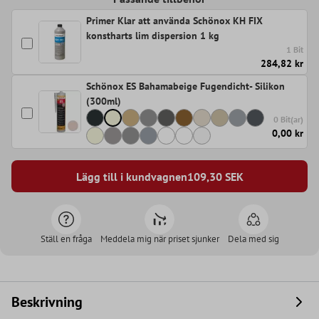
Primer Klar att använda Schönox KH FIX
konstharts lim dispersion 1 kg
1 Bit
284,82 kr
Schönox ES Bahamabeige Fugendicht- Silikon
(300ml)
0 Bit(ar)
0,00 kr
Lägg till i kundvagnen
109,30
SEK
Ställ en fråga
Meddela mig när priset sjunker
Dela med sig
Beskrivning