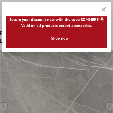
l huvudinnehåll
0
Kundv
Secure your discount now with the code SOMMER5 🌞
Valid on all products except accessories.
Prov Klinker Astara Naturstenoptik Polerad
Shop now
Lux 60x60cm