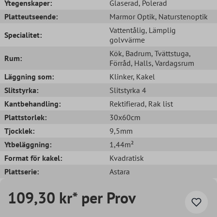
Ytegenskaper:
Glaserad
, Polerad
Platteutseende:
Marmor Optik
, Naturstenoptik
Vattentålig
, Lämplig
Specialitet:
golvvärme
Kök
, Badrum
, Tvättstuga
,
Rum:
Förråd
, Halls
, Vardagsrum
Läggning som:
Klinker
, Kakel
Slitstyrka:
Slitstyrka 4
Kantbehandling:
Rektifierad
, Rak list
Plattstorlek:
30x60cm
Tjocklek:
9,5mm
Ytbeläggning:
1,44m²
Format för kakel:
Kvadratisk
Plattserie:
Astara
109,30 kr* per Prov