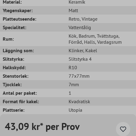
Material:
Keramik
Ytegenskaper:
Matt
Platteutseende:
Retro
, Vintage
Specialitet:
Vattentålig
Kök
, Badrum
, Tvättstuga
,
Rum:
Förråd
, Halls
, Vardagsrum
Läggning som:
Klinker
, Kakel
Slitstyrka:
Slitstyrka 4
Halkskydd:
R10
Stenstorlek:
77x77mm
Tjocklek:
7mm
Antal per paket:
1
Format för kakel:
Kvadratisk
Plattserie:
Utopia
43,09 kr* per Prov