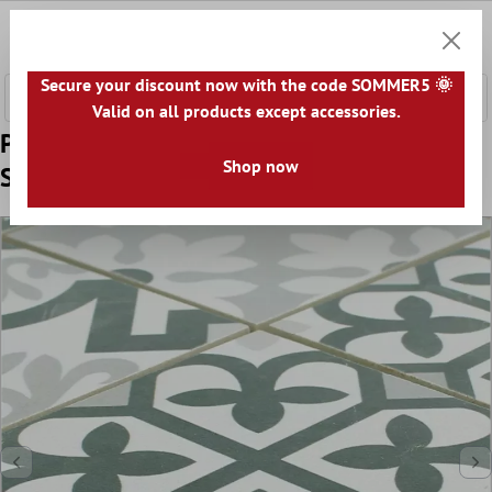
l huvudinnehåll
0
Kundv
Secure your discount now with the code SOMMER5 🌞
Valid on all products except accessories.
Prov Keramikmosaik Retro Plattor Utopia
Shop now
Svart Vit R10/B