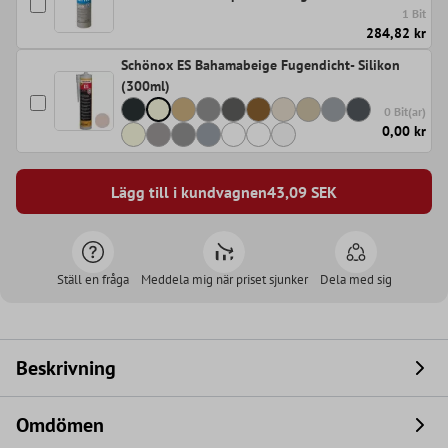
1 Bit
284,82 kr
Schönox ES Bahamabeige Fugendicht- Silikon
(300ml)
0 Bit(ar)
0,00 kr
Lägg till i kundvagnen
43,09
SEK
Ställ en fråga
Meddela mig när priset sjunker
Dela med sig
Beskrivning
Omdömen