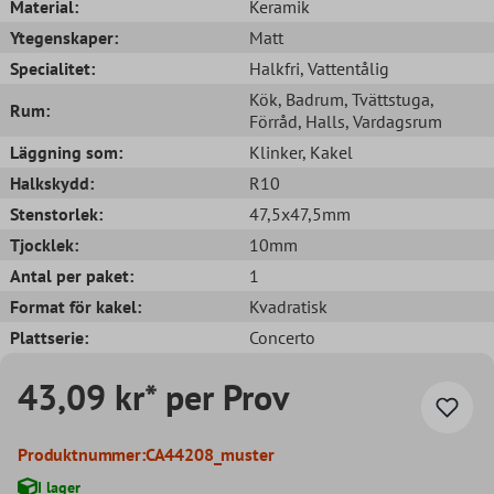
Material:
Keramik
Ytegenskaper:
Matt
Specialitet:
Halkfri
, Vattentålig
Kök
, Badrum
, Tvättstuga
,
Rum:
Förråd
, Halls
, Vardagsrum
Läggning som:
Klinker
, Kakel
Halkskydd:
R10
Stenstorlek:
47,5x47,5mm
Tjocklek:
10mm
Antal per paket:
1
Format för kakel:
Kvadratisk
Plattserie:
Concerto
43,09 kr* per Prov
Produktnummer:
CA44208_muster
I lager