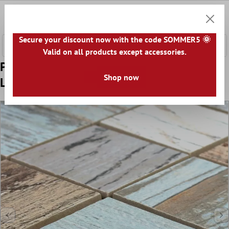
l huvudinnehåll
0
Kundv
Secure your discount now with the code SOMMER5 🌞
Valid on all products except accessories.
Prov Keramikmosaik Plattor Concerto
Shop now
Ljusfärgad Fyrkant R10/B