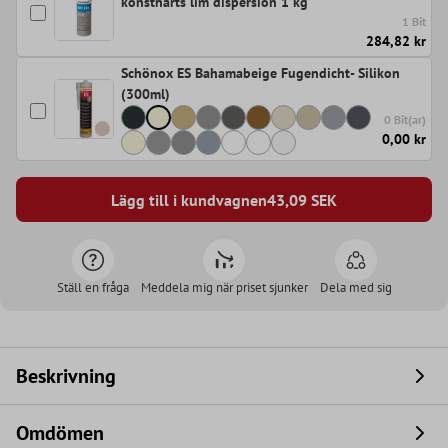
konstharts lim dispersion 1 kg
1 Bit
284,82 kr
Schönox ES Bahamabeige Fugendicht- Silikon
(300ml)
0 Bit(ar)
0,00 kr
Lägg till i kundvagnen
43,09
SEK
Ställ en fråga
Meddela mig när priset sjunker
Dela med sig
Beskrivning
Omdömen