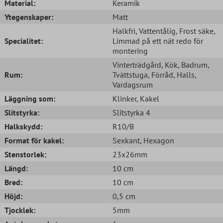
Material:
Keramik
Ytegenskaper:
Matt
Halkfri
, Vattentålig
, Frost säke
,
Specialitet:
Limmad på ett nät redo för
montering
Vinterträdgård
, Kök
, Badrum
,
Rum:
Tvättstuga
, Förråd
, Halls
,
Vardagsrum
Läggning som:
Klinker
, Kakel
Slitstyrka:
Slitstyrka 4
Halkskydd:
R10/B
Format för kakel:
Sexkant
, Hexagon
Stenstorlek:
23x26mm
Längd:
10 cm
Bred:
10 cm
Höjd:
0,5 cm
Tjocklek:
5mm