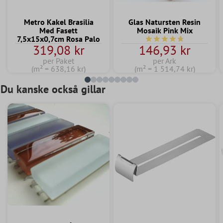
Metro Kakel Brasilia
Glas Natursten Resin
Med Fasett
Mosaik Pink Mix
7,5x15x0,7cm Rosa Palo
Genomsnittligt betyg på
319,08 kr
146,93 kr
per Paket
per Ark
(m² = 638,16 kr)
(m² = 1 514,74 kr)
Du kanske också gillar