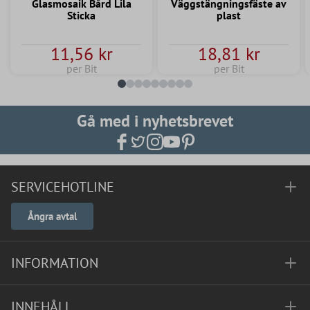
Glasmosaik Bård Lila
Väggstängningsfäste av
Sticka
plast
11,56 kr
18,81 kr
per Bit
per Bit
Gå med i nyhetsbrevet
SERVICEHOTLINE
Ångra avtal
INFORMATION
INNEHÅLL