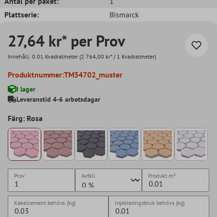
Antal per paket:
1
Plattserie:
Bismarck
27,64 kr* per Prov
Innehåll:
0.01 Kvadratmeter
(2 764,00 kr* / 1 Kvadratmeter)
Produktnummer:
TM34702_muster
I lager
Leveranstid 4-6 arbetsdagar
Färg: Rosa
Prov
Avfall
Produkt
m²
Kakelcement behövs (kg)
Injekteringsbruk behövs (kg)