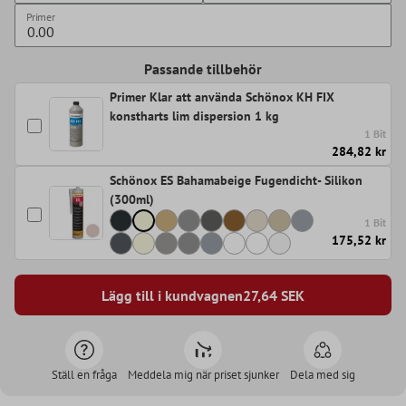
Primer
Passande tillbehör
Primer Klar att använda Schönox KH FIX
konstharts lim dispersion 1 kg
1 Bit
284,82 kr
Schönox ES Bahamabeige Fugendicht- Silikon
(300ml)
1 Bit
175,52 kr
Lägg till i kundvagnen
27,64
SEK
Ställ en fråga
Meddela mig när priset sjunker
Dela med sig