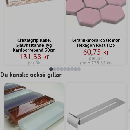
Cristalgrip Kakel
Keramikmosaik Salomon
Självhäftande Tyg
Hexagon Rosa H23
Kardborreband 30cm
60,75 kr
131,38 kr
per Ark
per Bit
(m² = 778,85 kr)
Du kanske också gillar