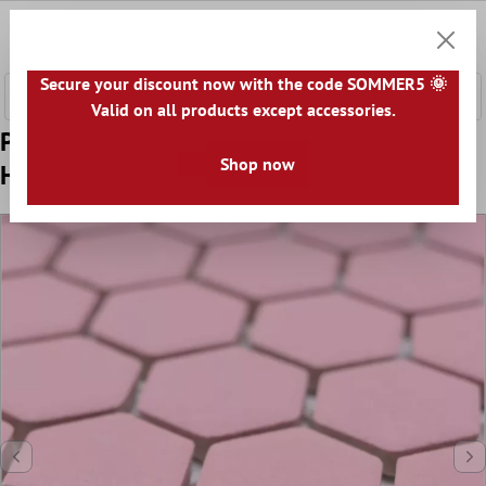
l huvudinnehåll
0
Kundv
Secure your discount now with the code SOMMER5 🌞
Valid on all products except accessories.
Prov Keramikmosaik Bismarck R10B
Shop now
Hexagon Rosa H23