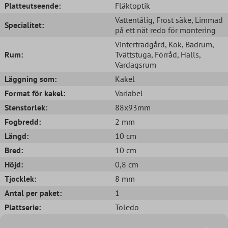
Platteutseende:
Fläktoptik
Vattentålig
, Frost säke
, Limmad
Specialitet:
på ett nät redo för montering
Vinterträdgård
, Kök
, Badrum
,
Rum:
Tvättstuga
, Förråd
, Halls
,
Vardagsrum
Läggning som:
Kakel
Format för kakel:
Variabel
Stenstorlek:
88x93mm
Fogbredd:
2 mm
Längd:
10 cm
Bred:
10 cm
Höjd:
0,8 cm
Tjocklek:
8 mm
Antal per paket:
1
Plattserie:
Toledo