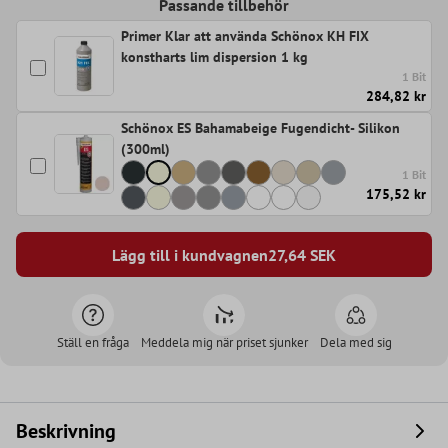
Passande tillbehör
Primer Klar att använda Schönox KH FIX
konstharts lim dispersion 1 kg
1 Bit
284,82 kr
Schönox ES Bahamabeige Fugendicht- Silikon
(300ml)
1 Bit
175,52 kr
Lägg till i kundvagnen
27,64
SEK
Ställ en fråga
Meddela mig när priset sjunker
Dela med sig
Beskrivning