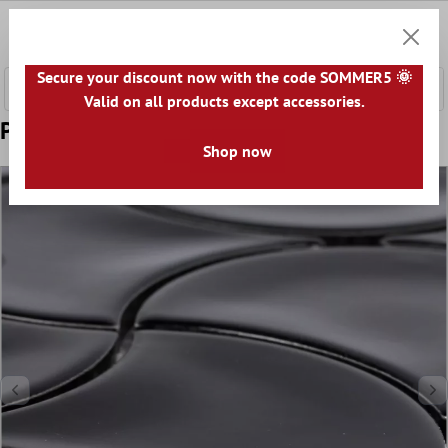
l huvudinnehåll
0
Kundv
Secure your discount now with the code SOMMER5 🌞
Valid on all products except accessories.
Prov Keramik Mosaik Toledo Welle Svart
Shop now