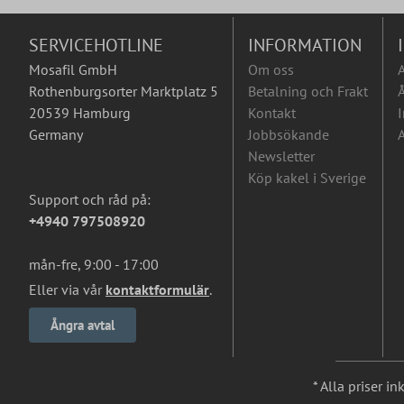
SERVICEHOTLINE
INFORMATION
Mosafil GmbH
Om oss
Rothenburgsorter Marktplatz 5
Betalning och Frakt
Å
20539 Hamburg
Kontakt
I
Germany
Jobbsökande
A
Newsletter
Köp kakel i Sverige
Support och råd på:
+4940 797508920
mån-fre, 9:00 - 17:00
Eller via vår
kontaktformulär
.
Ångra avtal
* Alla priser i