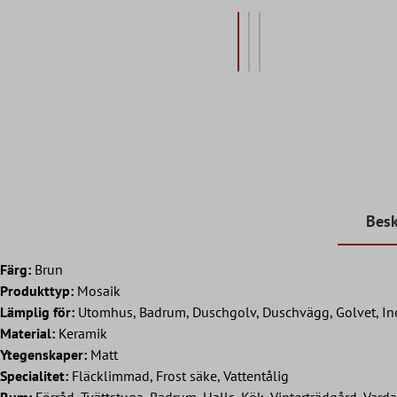
Besk
Färg:
Brun
Produkttyp:
Mosaik
Lämplig för:
Utomhus, Badrum, Duschgolv, Duschvägg, Golvet, In
Material:
Keramik
Ytegenskaper:
Matt
Specialitet:
Fläcklimmad, Frost säke, Vattentålig
Rum:
Förråd, Tvättstuga, Badrum, Halls, Kök, Vinterträdgård, Var