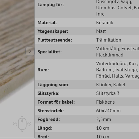
Duschgolv
, Vägg
,
Lämplig för:
Utomhus
, Golvet
, B
Inre
Material:
Keramik
Ytegenskaper:
Matt
Platteutseende:
Träimitation
Vattentålig
, Frost sä
Specialitet:
Fläcklimmad
Vinterträdgård
, Kök
,
Rum:
Badrum
, Tvättstuga
,
Förråd
, Halls
, Vard
Läggning som:
Klinker
, Kakel
Slitstyrka:
Slitstyrka 3
Format för kakel:
Fiskbens
Stenstorlek:
60x240mm
Fogbredd:
2,5mm
Längd:
10 cm
Bred:
10 cm