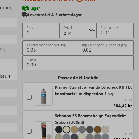
adrum
,
I lager
Leveranstid 4-6 arbetsdagar
Prov
Avfall
Produkt
m²
Kakelcement behövs (kg)
Injekteringsbruk behövs (kg)
ke
,
Primer
agsrum
Passande tillbehör
Primer Klar att använda Schönox KH FIX
konstharts lim dispersion 1 kg
1 Bit
284,82 kr
Schönox ES Bahamabeige Fugendicht-
Silikon (300ml)
1 Bit