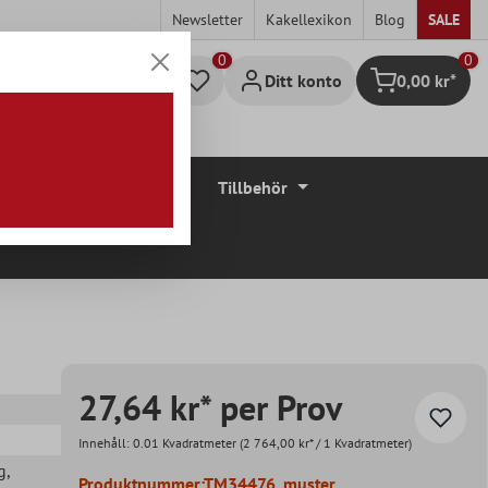
Newsletter
Kakellexikon
Blog
SALE
0
Ditt konto
0,00 kr*
Kundvagn
Golvbeläggningar
Tillbehör
27,64 kr* per Prov
Innehåll:
0.01 Kvadratmeter
(2 764,00 kr* / 1 Kvadratmeter)
g
,
Produktnummer:
TM34476_muster