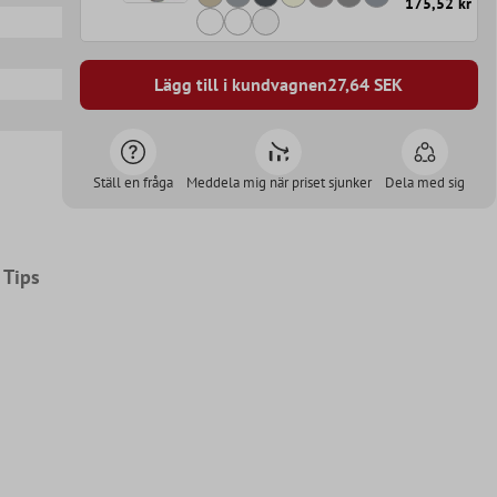
175,52 kr
Lägg till i kundvagnen
27,64
SEK
Ställ en fråga
Meddela mig när priset sjunker
Dela med sig
Tips