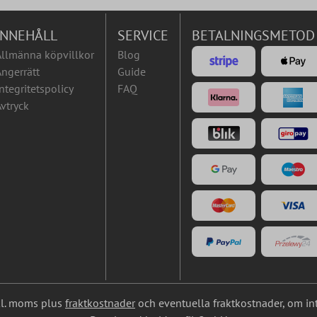
INNEHÅLL
SERVICE
BETALNINGSMETOD
Allmänna köpvillkor
Blog
ngerrätt
Guide
ntegritetspolicy
FAQ
vtryck
nkl. moms plus
fraktkostnader
och eventuella fraktkostnader, om in