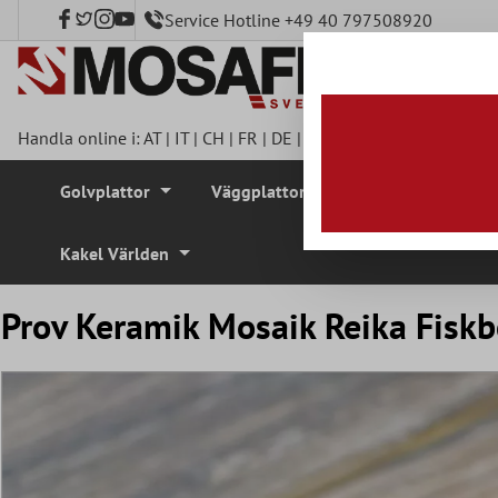
Service Hotline +49 40 797508920
l huvudinnehåll
Handla online i:
AT
|
IT
|
CH
|
FR
|
DE
|
UK
|
CZ
|
SE
|
DK
|
BE
|
NL
Golvplattor
Väggplattor
Mosaikplattor
Kakel Världen
Prov Keramik Mosaik Reika Fisk