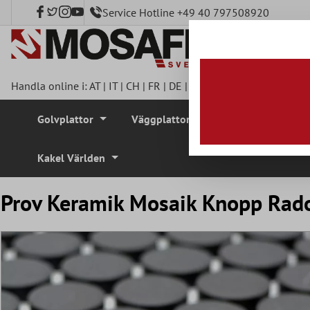
Service Hotline +49 40 797508920
l huvudinnehåll
Handla online i:
AT
|
IT
|
CH
|
FR
|
DE
|
UK
|
CZ
|
SE
|
DK
|
BE
|
NL
Golvplattor
Väggplattor
Mosaikplattor
Kakel Världen
Prov Keramik Mosaik Knopp Rado