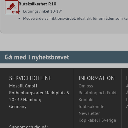
Rutsksäkerhet R10
Lutningsvinkel 10-19°
Medelvärde av friktionsvärdet, idealiskt för områden som ka
Gå med i nyhetsbrevet
SERVICEHOTLINE
INFORMATION
Mosafil GmbH
Om oss
Rothenburgsorter Marktplatz 5
Betalning och Frakt
Å
20539 Hamburg
Kontakt
I
Germany
Jobbsökande
A
Newsletter
Köp kakel i Sverige
Support och råd på: