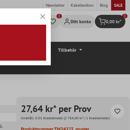
Newsletter
Kakellexikon
Blog
SALE
0
Ditt konto
0,00 kr*
Kundvagn
Golvbeläggningar
Tillbehör
27,64 kr* per Prov
Innehåll:
0.01 Kvadratmeter
(2 764,00 kr* / 1 Kvadratmeter)
g
,
Produktnummer:
TM34323_muster