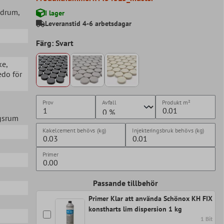
adrum
,
I lager
Leveranstid 4-6 arbetsdagar
Färg: Svart
ke
,
edo för
Prov
Avfall
Produkt
m²
agsrum
Kakelcement behövs (kg)
Injekteringsbruk behövs (kg)
Primer
Passande tillbehör
Primer Klar att använda Schönox KH FIX
konstharts lim dispersion 1 kg
1 Bit