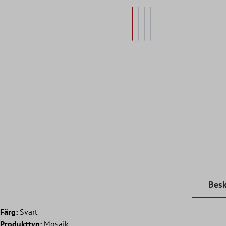
Besk
Färg:
Svart
Produkttyp:
Mosaik