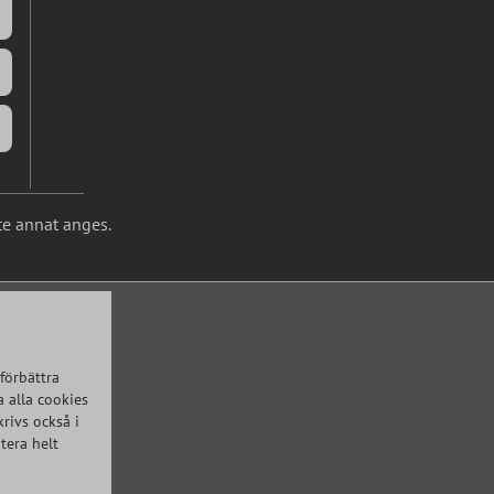
te annat anges.
förbättra
 alla cookies
krivs också i
tera helt