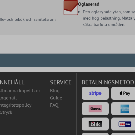
Oglaserad
Den oglasyrade ytan, som sa
med hög belastning. Matta yt
ffe- och tekök och sanitetsrum.
säkra barfota områden.
INNEHÅLL
SERVICE
BETALNINGSMETOD
Allmänna köpvillkor
Blog
ngerrätt
Guide
ntegritetspolicy
FAQ
vtryck