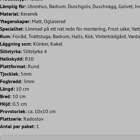
Lämplig för:
Utomhus, Badrum, Duschgolv, Duschvägg, Golvet, In
Material:
Keramik
Ytegenskaper:
Matt, Oglaserad
Specialitet:
Limmad på ett nät redo för montering, Frost säke, Vatt
Rum:
Förråd, Tvättstuga, Badrum, Halls, Kök, Vinterträdgård, Var
Läggning som:
Klinker, Kakel
Slitstyrka:
Slitstyrka 4
Halkskydd:
R10
Plattformat:
Rund
Tjocklek:
5mm
Fogbredd:
3mm
Längd:
10 cm
Bred:
10 cm
Höjd:
0,5 cm
Provstorlek:
ca. 10x10 cm
Plattserie:
Radoslov
Antal per paket:
1