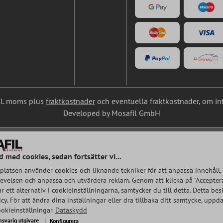
nkl. moms plus
fraktkostnader
och eventuella fraktkostnader, om in
Developed by Mosafil GmbH
d med cookies, sedan fortsätter vi...
latsen använder cookies och liknande tekniker för att anpassa innehåll, 
velsen och anpassa och utvärdera reklam. Genom att klicka på "Acceptera
rar ett alternativ i cookieinställningarna, samtycker du till detta. Detta bes
cy. För att ändra dina inställningar eller dra tillbaka ditt samtycke, uppda
ookieinställningar.
Dataskydd
nsvarig utgivare
Konfigurera