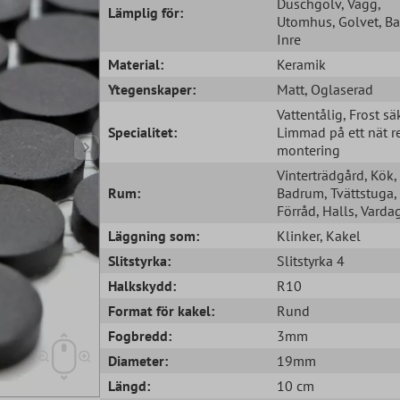
Duschgolv
, Vägg
,
Lämplig för:
Utomhus
, Golvet
, B
Inre
Material:
Keramik
Ytegenskaper:
Matt
, Oglaserad
Vattentålig
, Frost sä
Specialitet:
Limmad på ett nät r
montering
Vinterträdgård
, Kök
,
Rum:
Badrum
, Tvättstuga
,
Förråd
, Halls
, Vard
Läggning som:
Klinker
, Kakel
Slitstyrka:
Slitstyrka 4
Halkskydd:
R10
Format för kakel:
Rund
Fogbredd:
3mm
Diameter:
19mm
Längd:
10 cm