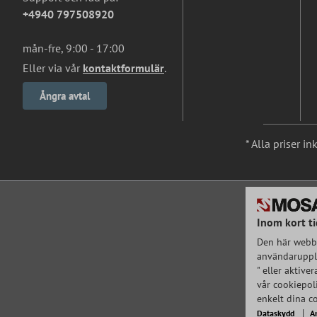
+4940 797508920
mån-fre, 9:00 - 17:00
Eller via vår
kontaktformulär
.
Ångra avtal
* Alla priser i
Inom kort ti
Den här webbp
användarupple
" eller aktive
vår cookiepoli
enkelt dina c
Dataskydd
A