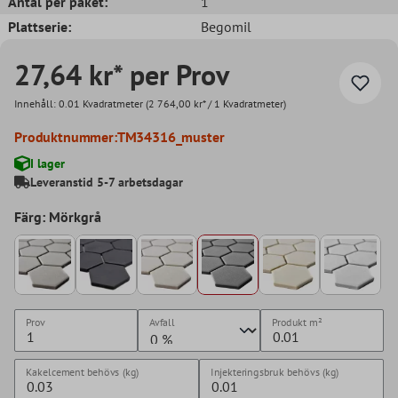
Antal per paket:
1
Plattserie:
Begomil
27,64 kr* per Prov
Innehåll:
0.01 Kvadratmeter
(2 764,00 kr* / 1 Kvadratmeter)
Produktnummer:
TM34316_muster
I lager
Leveranstid 5-7 arbetsdagar
Färg: Mörkgrå
Prov
Avfall
Produkt
m²
Kakelcement behövs (kg)
Injekteringsbruk behövs (kg)