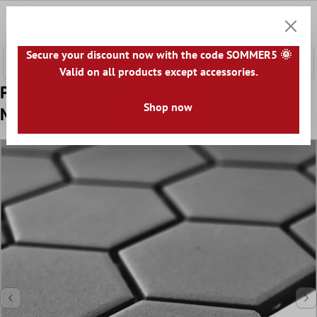
l huvudinnehåll
0
Kundv
Secure your discount now with the code SOMMER5 🌞
Valid on all products except accessories.
Prov Keramik Mosaik Begomil Oglaserad
Shop now
Mörkgrå