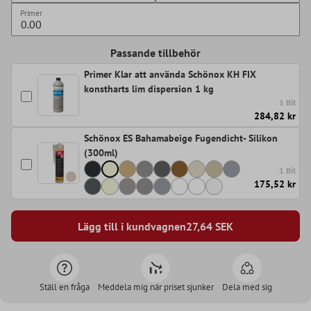
Primer
Passande tillbehör
Primer Klar att använda Schönox KH FIX
konstharts lim dispersion 1 kg
1 Bit
284,82 kr
Schönox ES Bahamabeige Fugendicht- Silikon
(300ml)
1 Bit
175,52 kr
Lägg till i kundvagnen
27,64
SEK
Ställ en fråga
Meddela mig när priset sjunker
Dela med sig