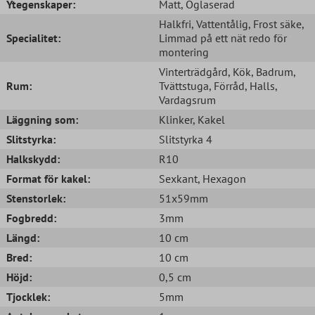
Ytegenskaper:
Matt
, Oglaserad
Halkfri
, Vattentålig
, Frost säke
,
Specialitet:
Limmad på ett nät redo för
montering
Vinterträdgård
, Kök
, Badrum
,
Rum:
Tvättstuga
, Förråd
, Halls
,
Vardagsrum
Läggning som:
Klinker
, Kakel
Slitstyrka:
Slitstyrka 4
Halkskydd:
R10
Format för kakel:
Sexkant
, Hexagon
Stenstorlek:
51x59mm
Fogbredd:
3mm
Längd:
10 cm
Bred:
10 cm
Höjd:
0,5 cm
Tjocklek:
5mm